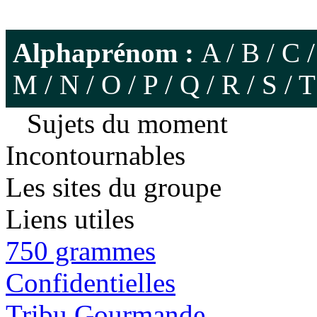
Alphaprénom :
A
/
B
/
C
M
/
N
/
O
/
P
/
Q
/
R
/
S
/
T
Sujets du moment
Incontournables
Les sites du groupe
Liens utiles
750 grammes
Confidentielles
Tribu Gourmande