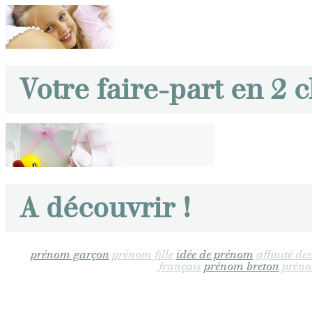
Votre faire-part en 2 c
A découvrir !
prénom garçon
prénom fille
idée de prénom
affinité d
français
prénom breton
prén