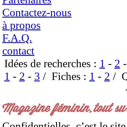
Contactez-nous
à propos
F.A.Q.
contact
Idées de recherches :
1
-
2
1
-
2
-
3
/ Fiches :
1
-
2
/ Q
Magazine féminin, tout su
Confidentielles, c’est le sit