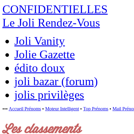
CONFIDENTI
ELLES
Le Joli Rendez-Vous
Joli Vanity
Jolie Gazette
édito doux
joli bazar (forum)
jolis privilèges
•••
Accueil Prénoms
•
Moteur Intelligent
•
Top Prénoms
•
Mail Prén
Les classements