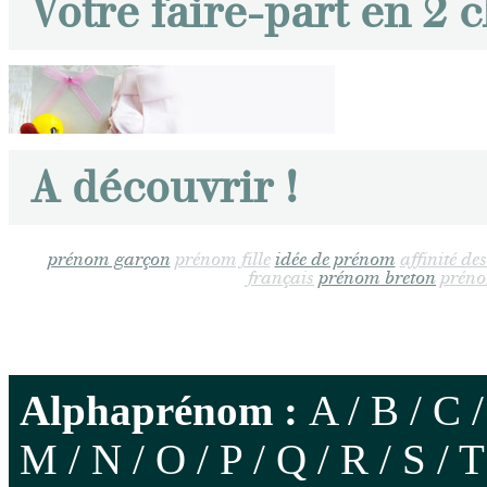
Votre faire-part en 2 c
A découvrir !
prénom garçon
prénom fille
idée de prénom
affinité d
français
prénom breton
prén
Alphaprénom :
A
/
B
/
C
M
/
N
/
O
/
P
/
Q
/
R
/
S
/
T