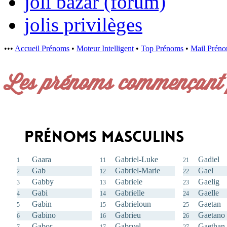
joli bazar (forum)
jolis privilèges
•••
Accueil Prénoms
•
Moteur Intelligent
•
Top Prénoms
•
Mail Prén
Les prénoms commençant p
Prénoms masculins
Gaara
Gabriel-Luke
Gadiel
1
11
21
Gab
Gabriel-Marie
Gael
2
12
22
Gabby
Gabriele
Gaelig
3
13
23
Gabi
Gabrielle
Gaelle
4
14
24
Gabin
Gabrieloun
Gaetan
5
15
25
Gabino
Gabrieu
Gaetano
6
16
26
Gabor
Gabryel
Gaethan
7
17
27