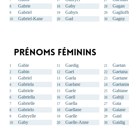
Gabrie
Gaby
Gagan
8
18
28
Gabriel
Gabyn
Gaglioff
9
19
29
Gabriel-Kane
Gad
Gagny
10
20
30
Prénoms féminins
Gabie
Gaedig
Gaetan
1
11
21
Gabin
Gael
Gaetana
2
12
22
Gabriel
Gaela
Gaetane
3
13
23
Gabriela
Gaelane
Gaetann
4
14
24
Gabriele
Gaele
Gahiane
5
15
25
Gabriella
Gaell
Gahiji
6
16
26
Gabrielle
Gaella
Gaia
7
17
27
Gabrielo
Gaellane
Gaiane
8
18
28
Gabryelle
Gaelle
Gaid
9
19
29
Gaby
Gaelle-Anne
Gaidig
10
20
30