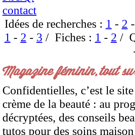
contact
Idées de recherches :
1
-
2
1
-
2
-
3
/ Fiches :
1
-
2
/ Q
Magazine féminin, tout su
Confidentielles, c’est le sit
crème de la beauté : au pro
décryptées, des conseils be
tutos pour des soins maison f