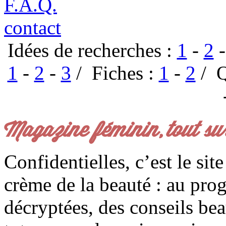
F.A.Q.
contact
Idées de recherches :
1
-
2
1
-
2
-
3
/ Fiches :
1
-
2
/ Q
Magazine féminin, tout su
Confidentielles, c’est le sit
crème de la beauté : au pro
décryptées, des conseils be