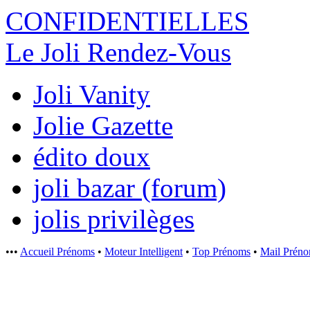
CONFIDENTI
ELLES
Le Joli Rendez-Vous
Joli Vanity
Jolie Gazette
édito doux
joli bazar (forum)
jolis privilèges
•••
Accueil Prénoms
•
Moteur Intelligent
•
Top Prénoms
•
Mail Prén