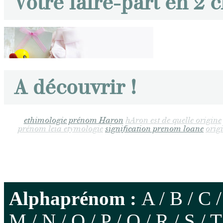
Votre faire-part en 2 c
A découvrir !
ethimologie prénom Haron
hAron est de quelle origine
prénom leia etymologie
signification prenom loane
orig
Alphaprénom :
A
/
B
/
C
M
/
N
/
O
/
P
/
Q
/
R
/
S
/
T