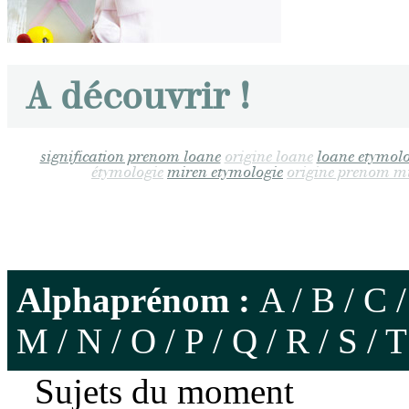
A découvrir !
signification prenom loane
origine loane
loane etymolo
étymologie
miren etymologie
origine prenom m
Alphaprénom :
A
/
B
/
C
M
/
N
/
O
/
P
/
Q
/
R
/
S
/
T
Sujets du moment