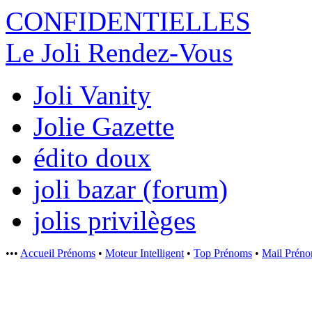
CONFIDENTI
ELLES
Le Joli Rendez-Vous
Joli Vanity
Jolie Gazette
édito doux
joli bazar (forum)
jolis privilèges
•••
Accueil Prénoms
•
Moteur Intelligent
•
Top Prénoms
•
Mail Prén