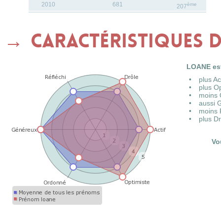
2010
681
ème
207
Caractéristiques 
LOANE est
plus A
plus O
moins 
aussi 
moins 
plus D
Vo