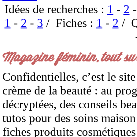
Idées de recherches :
1
-
2
1
-
2
-
3
/ Fiches :
1
-
2
/ Q
Magazine féminin, tout su
Confidentielles, c’est le sit
crème de la beauté : au pro
décryptées, des conseils be
tutos pour des soins maison f
fiches produits cosmétiques 