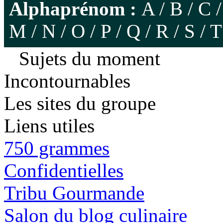
Alphaprénom :
A
/
B
/
C
M
/
N
/
O
/
P
/
Q
/
R
/
S
/
T
Sujets du moment
Incontournables
Les sites du groupe
Liens utiles
750 grammes
Confidentielles
Tribu Gourmande
Salon du blog culinaire