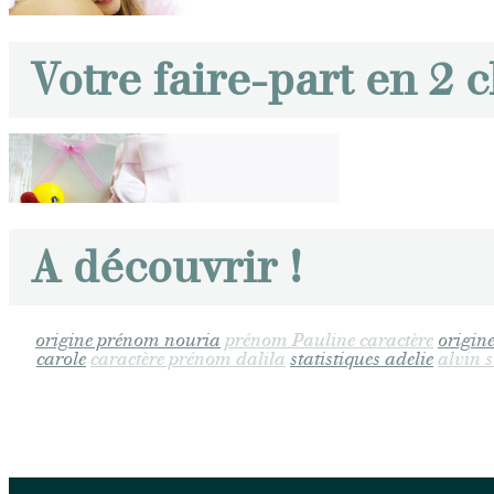
Votre faire-part en 2 c
A découvrir !
origine prénom nouria
prénom Pauline caractère
origin
carole
caractère prénom dalila
statistiques adelie
alvin s