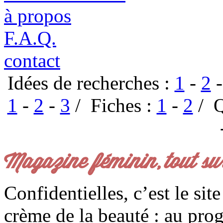
à propos
F.A.Q.
contact
Idées de recherches :
1
-
2
1
-
2
-
3
/ Fiches :
1
-
2
/ Q
Magazine féminin, tout su
Confidentielles, c’est le sit
crème de la beauté : au pro