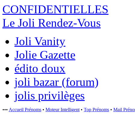
CONFIDENTI
ELLES
Le Joli Rendez-Vous
Joli Vanity
Jolie Gazette
édito doux
joli bazar (forum)
jolis privilèges
•••
Accueil Prénoms
•
Moteur Intelligent
•
Top Prénoms
•
Mail Prén