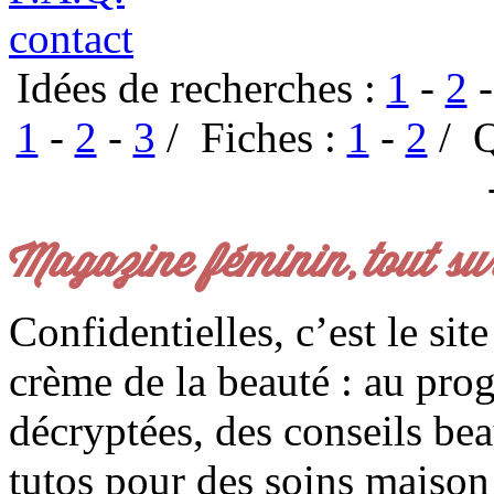
contact
Idées de recherches :
1
-
2
1
-
2
-
3
/ Fiches :
1
-
2
/ Q
Magazine féminin, tout su
Confidentielles, c’est le sit
crème de la beauté : au pro
décryptées, des conseils be
tutos pour des soins maison f