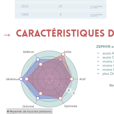
2010
25
ème
2798
1900
6
ème
1026
Caractéristiques 
ZEPHYR es
aussi 
aussi 
moins 
moins 
moins 
plus D
Vo