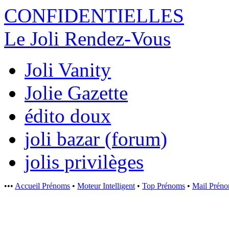
CONFIDENTI
ELLES
Le Joli Rendez-Vous
Joli Vanity
Jolie Gazette
édito doux
joli bazar (forum)
jolis privilèges
•••
Accueil Prénoms
•
Moteur Intelligent
•
Top Prénoms
•
Mail Prén