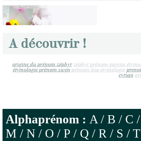
A découvrir !
origine du prénom zéphyr
zéphyr prénom garçon étymo
étymologie prénom swen
prénom leia etymologie
preno
cyrian
or
Alphaprénom :
A
/
B
/
C
M
/
N
/
O
/
P
/
Q
/
R
/
S
/
T