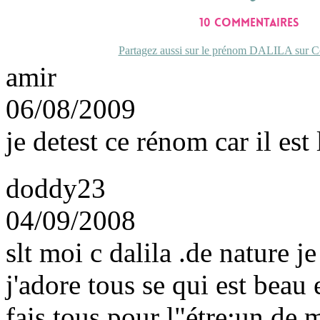
10 commentaires
Partagez aussi sur le prénom DALILA sur Co
amir
06/08/2009
je detest ce rénom car il es
doddy23
04/09/2008
slt moi c dalila .de nature j
j'adore tous se qui est beau 
fais tous pour l"étre;un de 