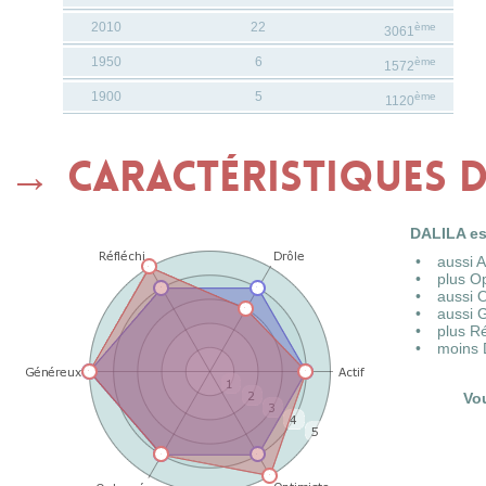
2010
22
ème
3061
1950
6
ème
1572
1900
5
ème
1120
Caractéristiques 
DALILA es
aussi 
plus O
aussi 
aussi 
plus R
moins 
Vo