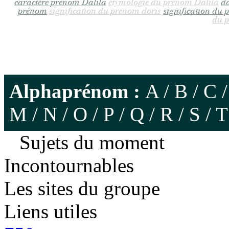
caractère prénom Dalila
étymologie du prénom Dalila
da
prénom
signification du prenom doris
signification du
du 
Alphaprénom :
A
/
B
/
C
M
/
N
/
O
/
P
/
Q
/
R
/
S
/
T
Sujets du moment
Incontournables
Les sites du groupe
Liens utiles