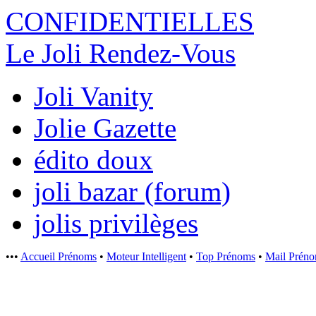
CONFIDENTI
ELLES
Le Joli Rendez-Vous
Joli Vanity
Jolie Gazette
édito doux
joli bazar (forum)
jolis privilèges
•••
Accueil Prénoms
•
Moteur Intelligent
•
Top Prénoms
•
Mail Prén