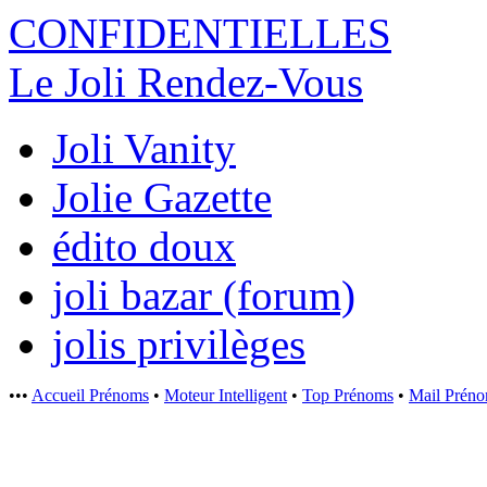
CONFIDENTI
ELLES
Le Joli Rendez-Vous
Joli Vanity
Jolie Gazette
édito doux
joli bazar (forum)
jolis privilèges
•••
Accueil Prénoms
•
Moteur Intelligent
•
Top Prénoms
•
Mail Prén