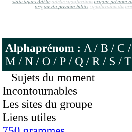
statistiques Adélie
adélie signification
origine prénom a
origine du prenom bilitis
signification du pr
Alphaprénom :
A
/
B
/
C
M
/
N
/
O
/
P
/
Q
/
R
/
S
/
T
Sujets du moment
Incontournables
Les sites du groupe
Liens utiles
750 grammes