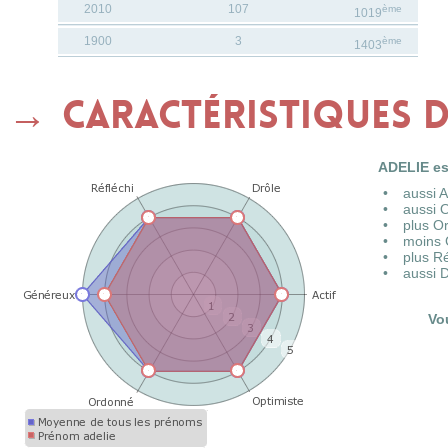
2010
107
ème
1019
1900
3
ème
1403
Caractéristiques 
ADELIE es
aussi 
aussi 
plus O
moins 
plus R
aussi 
Vo