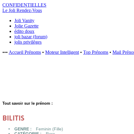
CONFIDENTI
ELLES
Le Joli Rendez-Vous
Joli Vanity
Jolie Gazette
édito doux
joli bazar (forum)
jolis privilèges
•••
Accueil Prénoms
•
Moteur Intelligent
•
Top Prénoms
•
Mail Prén
Tout savoir sur le prénom :
BILITIS
GENRE :
Feminin (Fille)
CATÉGORIE :
Rare