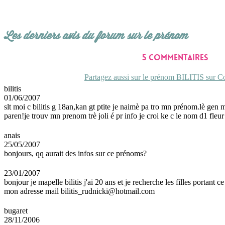
Les derniers avis du forum sur le prénom
5 commentaires
Partagez aussi sur le prénom BILITIS sur Co
bilitis
01/06/2007
slt moi c bilitis g 18an,kan gt ptite je naimè pa tro mn prénom.lè gen m
paren!je trouv mn prenom trè joli é pr info je croi ke c le nom d1 fleur
anais
25/05/2007
bonjours, qq aurait des infos sur ce prénoms?
23/01/2007
bonjour je mapelle bilitis j'ai 20 ans et je recherche les filles porta
mon adresse mail bilitis_rudnicki@hotmail.com
bugaret
28/11/2006