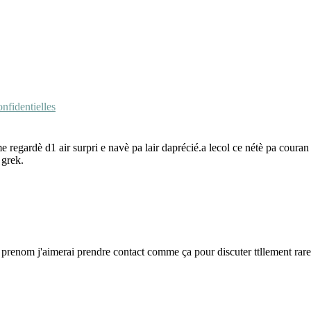
nfidentielles
e regardè d1 air surpri e navè pa lair daprécié.a lecol ce nétè pa couran 
 grek.
nt ce prenom j'aimerai prendre contact comme ça pour discuter ttllement 