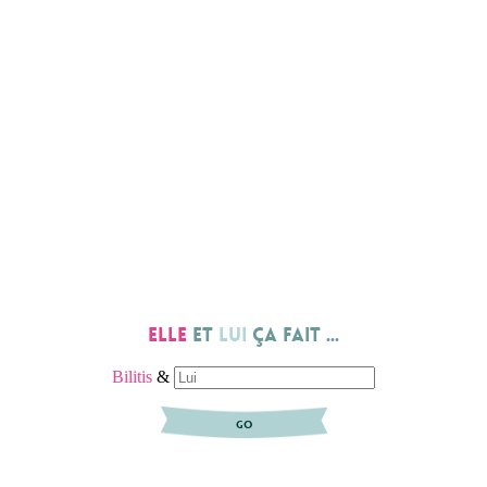
Elle
et
lui
ça fait ...
Bilitis
&
GO