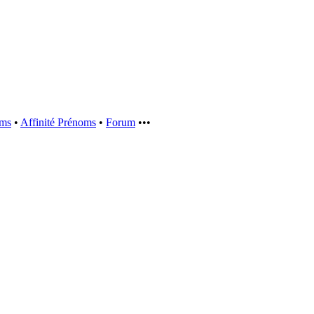
oms
•
Affinité Prénoms
•
Forum
•••