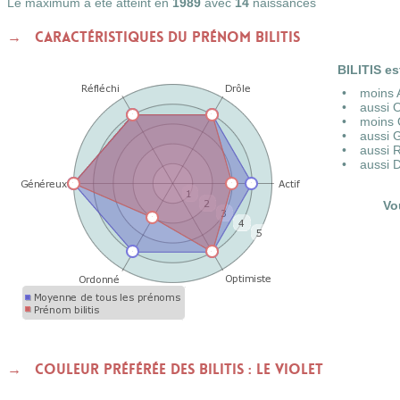
Le maximum a été atteint en
1989
avec
14
naissances
Caractéristiques du prénom BILITIS
BILITIS es
moins 
aussi 
moins 
aussi 
aussi 
aussi 
Vo
Couleur préférée des BILITIS : le Violet