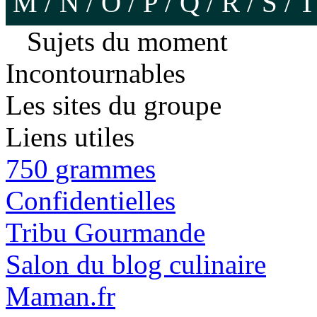
M
/
N
/
O
/
P
/
Q
/
R
/
S
/
T
Sujets du moment
Incontournables
Les sites du groupe
Liens utiles
750 grammes
Confidentielles
Tribu Gourmande
Salon du blog culinaire
Maman.fr