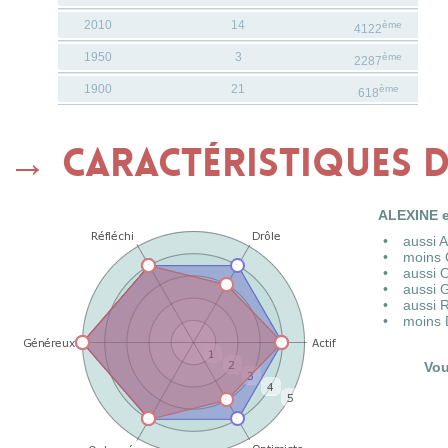
2010
14
ème
4122
1950
3
ème
2287
1900
21
ème
618
Caractéristiques 
ALEXINE e
aussi 
moins 
aussi 
aussi 
aussi 
moins 
Vou