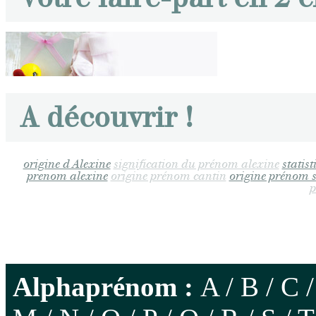
A découvrir !
origine d Alexine
signification du prénom alexine
statis
prenom alexine
origine prénom cantin
origine prénom s
p
Alphaprénom :
A
/
B
/
C