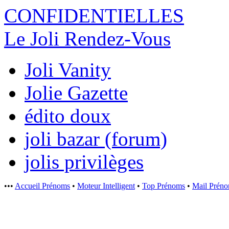
CONFIDENTI
ELLES
Le Joli Rendez-Vous
Joli Vanity
Jolie Gazette
édito doux
joli bazar (forum)
jolis privilèges
•••
Accueil Prénoms
•
Moteur Intelligent
•
Top Prénoms
•
Mail Prén