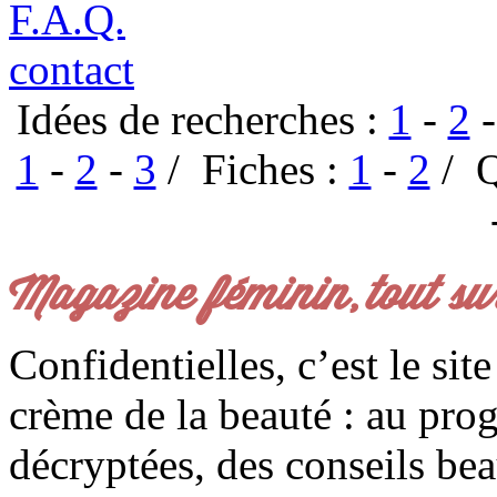
F.A.Q.
contact
Idées de recherches :
1
-
2
1
-
2
-
3
/ Fiches :
1
-
2
/ Q
Magazine féminin, tout su
Confidentielles, c’est le sit
crème de la beauté : au pro
décryptées, des conseils be