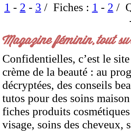
1
-
2
-
3
/ Fiches :
1
-
2
/ Q
Magazine féminin, tout su
Confidentielles, c’est le sit
crème de la beauté : au pro
décryptées, des conseils be
tutos pour des soins maison f
fiches produits cosmétiques 
visage, soins des cheveux, s