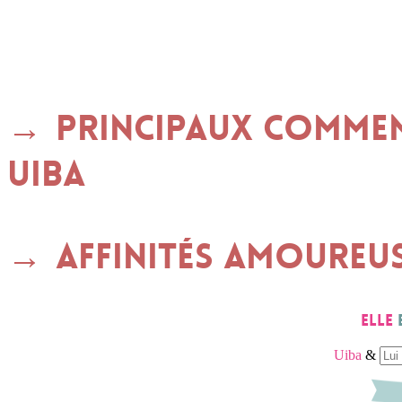
Principaux commen
UIBA
Affinités amoureu
Elle
Uiba
&