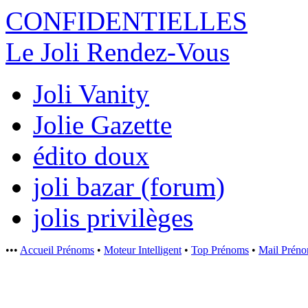
CONFIDENTI
ELLES
Le Joli Rendez-Vous
Joli Vanity
Jolie Gazette
édito doux
joli bazar (forum)
jolis privilèges
•••
Accueil Prénoms
•
Moteur Intelligent
•
Top Prénoms
•
Mail Prén