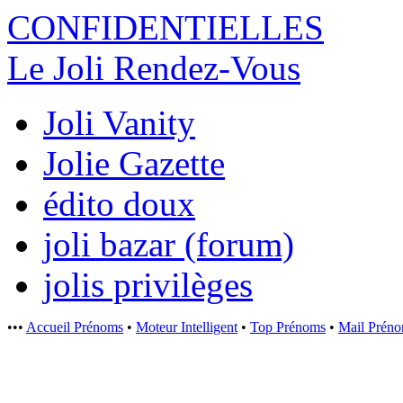
CONFIDENTI
ELLES
Le Joli Rendez-Vous
Joli Vanity
Jolie Gazette
édito doux
joli bazar (forum)
jolis privilèges
•••
Accueil Prénoms
•
Moteur Intelligent
•
Top Prénoms
•
Mail Prén