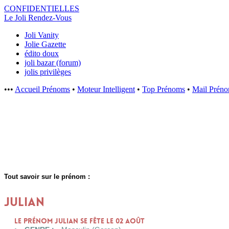
CONFIDENTI
ELLES
Le Joli Rendez-Vous
Joli Vanity
Jolie Gazette
édito doux
joli bazar (forum)
jolis privilèges
•••
Accueil Prénoms
•
Moteur Intelligent
•
Top Prénoms
•
Mail Prén
Tout savoir sur le prénom :
JULIAN
Le prénom JULIAN se fête le 02 Août