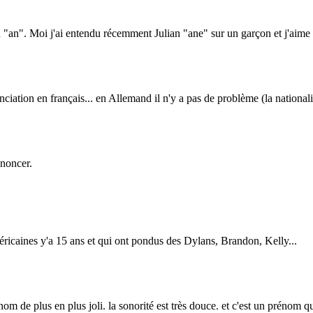
 "an". Moi j'ai entendu récemment Julian "ane" sur un garçon et j'aime b
iation en français... en Allemand il n'y a pas de problème (la nationa
ononcer.
méricaines y'a 15 ans et qui ont pondus des Dylans, Brandon, Kelly...
nom de plus en plus joli. la sonorité est très douce. et c'est un prénom q