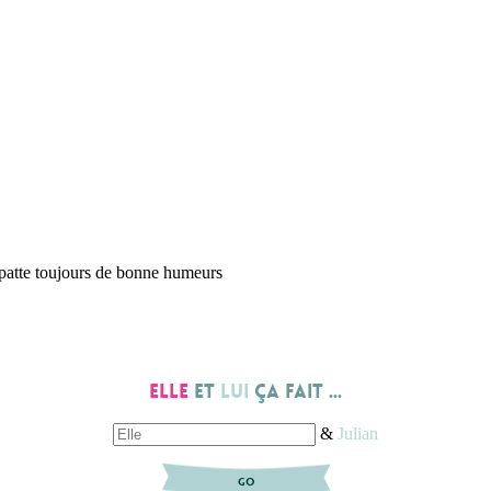
e patte toujours de bonne humeurs
Elle
et
lui
ça fait ...
&
Julian
GO