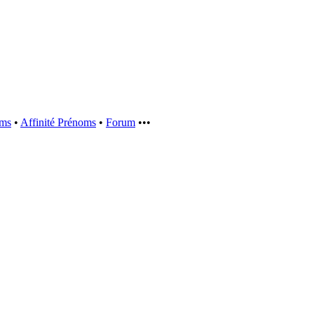
oms
•
Affinité Prénoms
•
Forum
•••