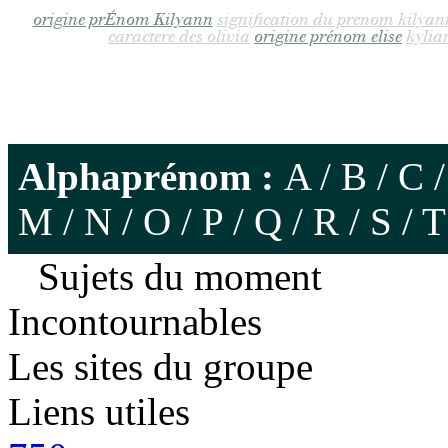
origine prÉnom Kilyann
signification du prenom kilyan
caractere des olivia
origine prénom elise
kylia
Alphaprénom :
A
/
B
/
C
M
/
N
/
O
/
P
/
Q
/
R
/
S
/
T
Sujets du moment
Incontournables
Les sites du groupe
Liens utiles