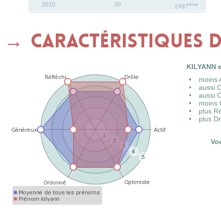
2010
30
ème
2497
Caractéristiques 
KILYANN e
moins 
aussi 
aussi 
moins 
plus R
plus D
Vo