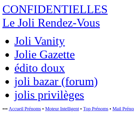
CONFIDENTI
ELLES
Le Joli Rendez-Vous
Joli Vanity
Jolie Gazette
édito doux
joli bazar (forum)
jolis privilèges
•••
Accueil Prénoms
•
Moteur Intelligent
•
Top Prénoms
•
Mail Prén