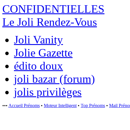
CONFIDENTI
ELLES
Le Joli Rendez-Vous
Joli Vanity
Jolie Gazette
édito doux
joli bazar (forum)
jolis privilèges
•••
Accueil Prénoms
•
Moteur Intelligent
•
Top Prénoms
•
Mail Prén