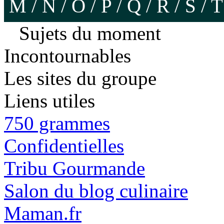
M
/
N
/
O
/
P
/
Q
/
R
/
S
/
T
Sujets du moment
Incontournables
Les sites du groupe
Liens utiles
750 grammes
Confidentielles
Tribu Gourmande
Salon du blog culinaire
Maman.fr