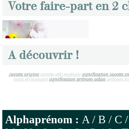
Votre faire-part en 2 c
A découvrir !
jacotte origine
jacotte ethymologie
signification jacotte e
evan étymologie
signification prénom adan
prénom nur
Alphaprénom :
A
/
B
/
C