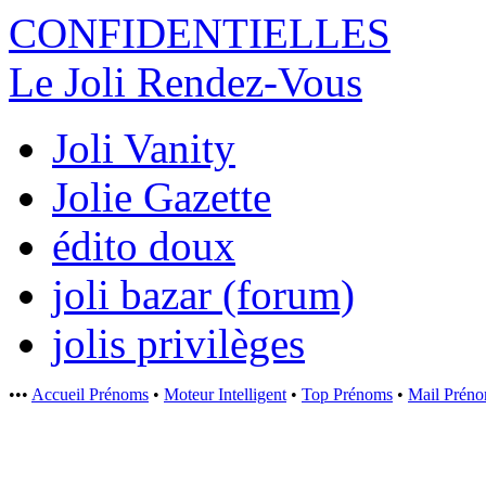
CONFIDENTI
ELLES
Le Joli Rendez-Vous
Joli Vanity
Jolie Gazette
édito doux
joli bazar (forum)
jolis privilèges
•••
Accueil Prénoms
•
Moteur Intelligent
•
Top Prénoms
•
Mail Prén