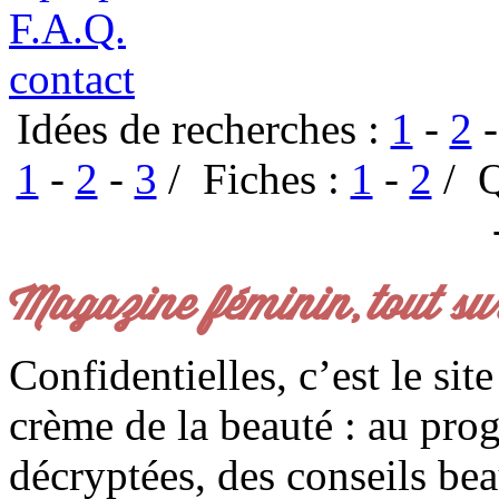
F.A.Q.
contact
Idées de recherches :
1
-
2
1
-
2
-
3
/ Fiches :
1
-
2
/ Q
Magazine féminin, tout su
Confidentielles, c’est le sit
crème de la beauté : au pro
décryptées, des conseils be