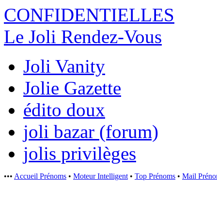
CONFIDENTI
ELLES
Le Joli Rendez-Vous
Joli Vanity
Jolie Gazette
édito doux
joli bazar (forum)
jolis privilèges
•••
Accueil Prénoms
•
Moteur Intelligent
•
Top Prénoms
•
Mail Prén