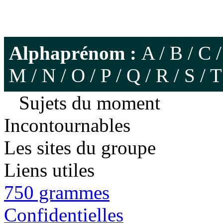
Alphaprénom :
A
/
B
/
C
M
/
N
/
O
/
P
/
Q
/
R
/
S
/
T
Sujets du moment
Incontournables
Les sites du groupe
Liens utiles
750 grammes
Confidentielles