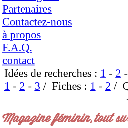
Partenaires
Contactez-nous
à propos
F.A.Q.
contact
Idées de recherches :
1
-
2
1
-
2
-
3
/ Fiches :
1
-
2
/ Q
Magazine féminin, tout su