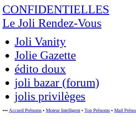
CONFIDENTI
ELLES
Le Joli Rendez-Vous
Joli Vanity
Jolie Gazette
édito doux
joli bazar (forum)
jolis privilèges
•••
Accueil Prénoms
•
Moteur Intelligent
•
Top Prénoms
•
Mail Prén