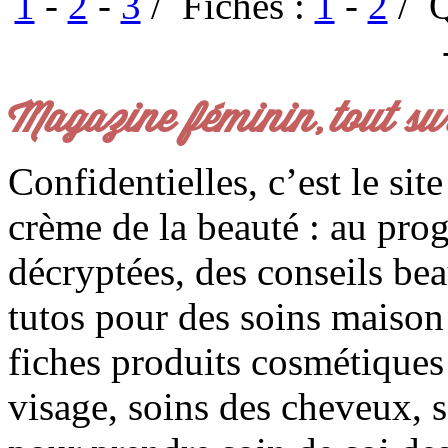
1
-
2
-
3
/ Fiches :
1
-
2
/ Q
Magazine féminin, tout su
Confidentielles, c’est le sit
crème de la beauté : au pro
décryptées, des conseils be
tutos pour des soins maison f
fiches produits cosmétiques 
visage, soins des cheveux, s