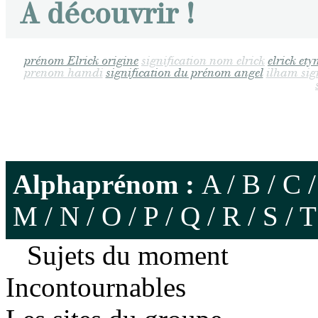
A découvrir !
prénom Elrick origine
signification nom elrick
elrick et
prenom hamdi
signification du prénom angel
ilham sig
Alphaprénom :
A
/
B
/
C
M
/
N
/
O
/
P
/
Q
/
R
/
S
/
T
Sujets du moment
Incontournables