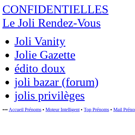
CONFIDENTI
ELLES
Le Joli Rendez-Vous
Joli Vanity
Jolie Gazette
édito doux
joli bazar (forum)
jolis privilèges
•••
Accueil Prénoms
•
Moteur Intelligent
•
Top Prénoms
•
Mail Prén