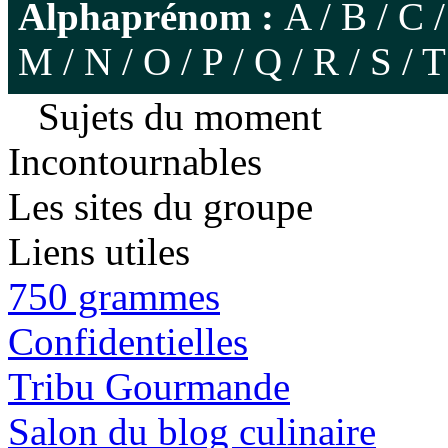
Alphaprénom :
A
/
B
/
C
M
/
N
/
O
/
P
/
Q
/
R
/
S
/
T
Sujets du moment
Incontournables
Les sites du groupe
Liens utiles
750 grammes
Confidentielles
Tribu Gourmande
Salon du blog culinaire