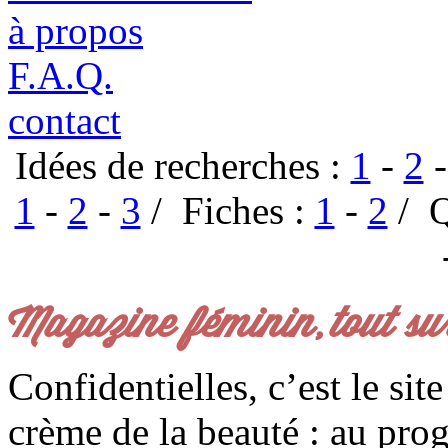
à propos
F.A.Q.
contact
Idées de recherches :
1
-
2
1
-
2
-
3
/ Fiches :
1
-
2
/ Q
Magazine féminin, tout su
Confidentielles, c’est le sit
crème de la beauté : au pro