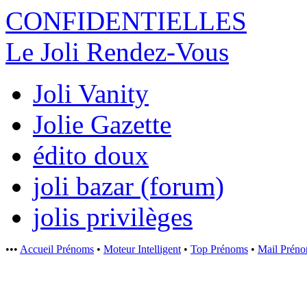
CONFIDENTI
ELLES
Le Joli Rendez-Vous
Joli Vanity
Jolie Gazette
édito doux
joli bazar (forum)
jolis privilèges
•••
Accueil Prénoms
•
Moteur Intelligent
•
Top Prénoms
•
Mail Prén