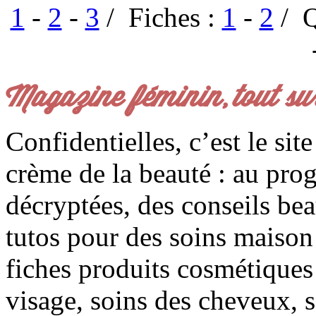
1
-
2
-
3
/ Fiches :
1
-
2
/ Q
Magazine féminin, tout su
Confidentielles, c’est le sit
crème de la beauté : au pro
décryptées, des conseils be
tutos pour des soins maison f
fiches produits cosmétiques 
visage, soins des cheveux, s