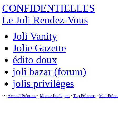
CONFIDENTI
ELLES
Le Joli Rendez-Vous
Joli Vanity
Jolie Gazette
édito doux
joli bazar (forum)
jolis privilèges
•••
Accueil Prénoms
•
Moteur Intelligent
•
Top Prénoms
•
Mail Prén