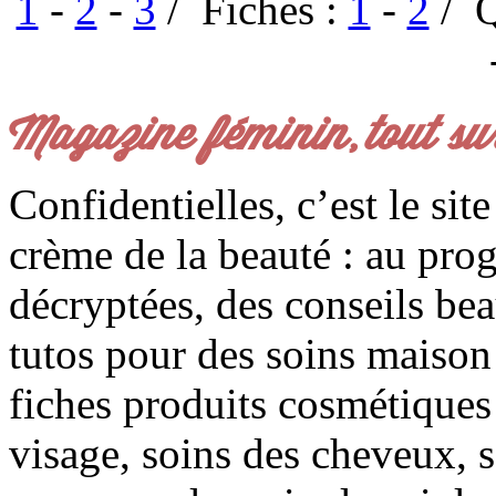
1
-
2
-
3
/ Fiches :
1
-
2
/ Q
Magazine féminin, tout su
Confidentielles, c’est le sit
crème de la beauté : au pro
décryptées, des conseils be
tutos pour des soins maison f
fiches produits cosmétiques 
visage, soins des cheveux, s