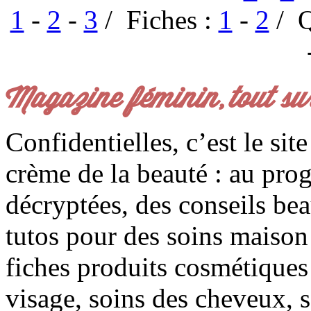
1
-
2
-
3
/ Fiches :
1
-
2
/ Q
Magazine féminin, tout su
Confidentielles, c’est le sit
crème de la beauté : au pro
décryptées, des conseils be
tutos pour des soins maison f
fiches produits cosmétiques 
visage, soins des cheveux, s