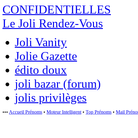
CONFIDENTI
ELLES
Le Joli Rendez-Vous
Joli Vanity
Jolie Gazette
édito doux
joli bazar (forum)
jolis privilèges
•••
Accueil Prénoms
•
Moteur Intelligent
•
Top Prénoms
•
Mail Prén