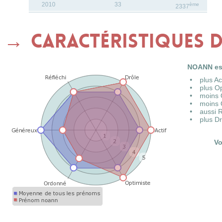
2010
33
ème
2337
Caractéristiques
NOANN est
plus A
plus O
moins 
moins 
aussi 
plus D
Vo