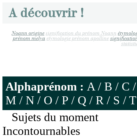
A découvrir !
Noann origine
signification du prénom Noann
étymolo
prénom melya
etymologie prénom apolline
significati
statis
Alphaprénom :
A
/
B
/
C
M
/
N
/
O
/
P
/
Q
/
R
/
S
/
T
Sujets du moment
Incontournables