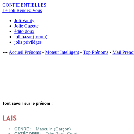
CONFIDENTI
ELLES
Le Joli Rendez-Vous
Joli Vanity
Jolie Gazette
édito doux
joli bazar (forum)
jolis privilèges
•••
Accueil Prénoms
•
Moteur Intelligent
•
Top Prénoms
•
Mail Prén
Tout savoir sur le prénom :
LAIS
GENRE :
Masculin (Garçon)
CATÉGORIE :
Très Rare
,
Court