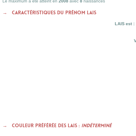
Le maximum a été atteint en
2008
avec
8
naissances
Caractéristiques du prénom LAIS
LAIS est :
Couleur préférée des LAIS :
indéterminé