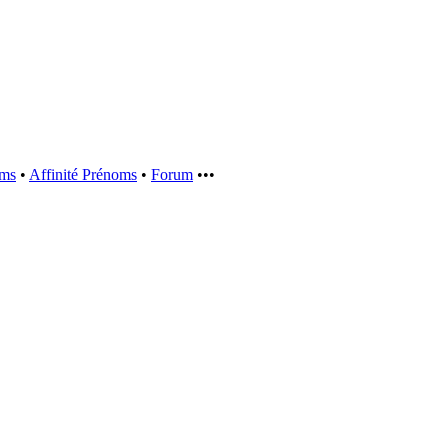
oms
•
Affinité Prénoms
•
Forum
•••