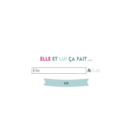
Elle
et
lui
ça fait ...
&
Lais
GO