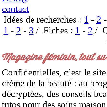
contact
Idées de recherches :
1
-
2
1
-
2
-
3
/ Fiches :
1
-
2
/ Q
Magazine féminin, tout su
Confidentielles, c’est le sit
crème de la beauté : au pro
décryptées, des conseils be
tutos pour des soins maison f