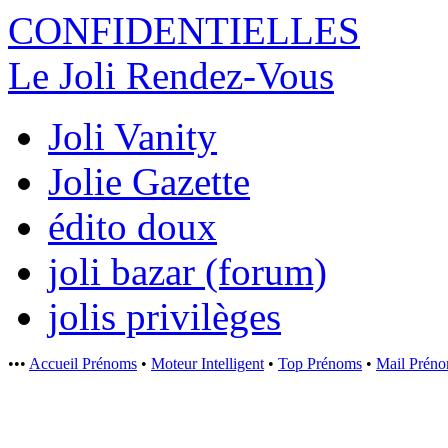
CONFIDENTI
ELLES
Le Joli Rendez-Vous
Joli Vanity
Jolie Gazette
édito doux
joli bazar (forum)
jolis privilèges
•••
Accueil Prénoms
•
Moteur Intelligent
•
Top Prénoms
•
Mail Prén