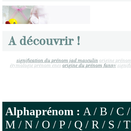
A découvrir !
signification du prénom jad masculin
origine préno
étymologie prénom enes
origine du prénom fanny
signi
Alphaprénom :
A
/
B
/
C
M
/
N
/
O
/
P
/
Q
/
R
/
S
/
T