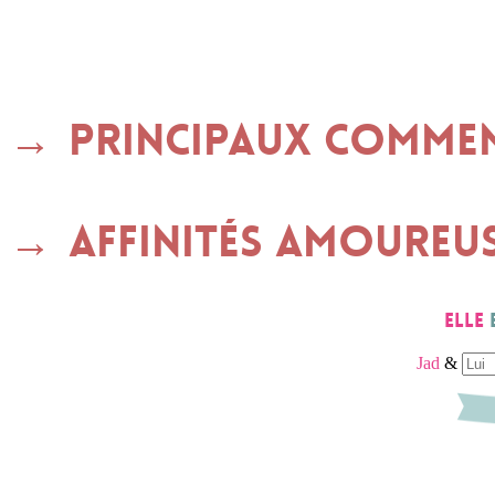
Principaux commen
Affinités amoureu
Elle
Jad
&