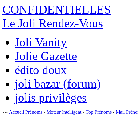
CONFIDENTI
ELLES
Le Joli Rendez-Vous
Joli Vanity
Jolie Gazette
édito doux
joli bazar (forum)
jolis privilèges
•••
Accueil Prénoms
•
Moteur Intelligent
•
Top Prénoms
•
Mail Prén