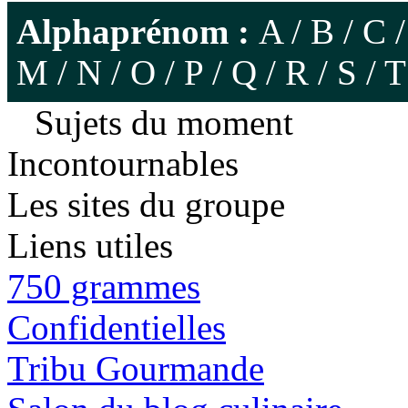
Alphaprénom :
A
/
B
/
C
M
/
N
/
O
/
P
/
Q
/
R
/
S
/
T
Sujets du moment
Incontournables
Les sites du groupe
Liens utiles
750 grammes
Confidentielles
Tribu Gourmande