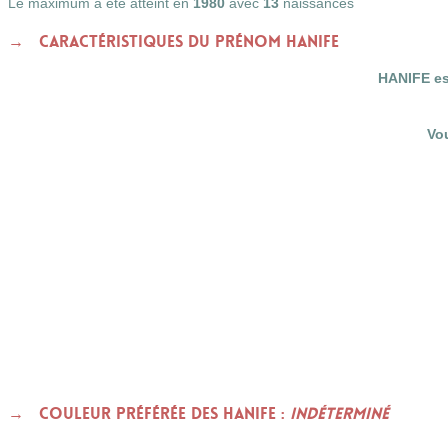
Le maximum a été atteint en
1980
avec
13
naissances
Caractéristiques du prénom HANIFE
HANIFE es
Vo
Couleur préférée des HANIFE :
indéterminé