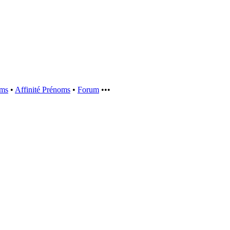
oms
•
Affinité Prénoms
•
Forum
•••