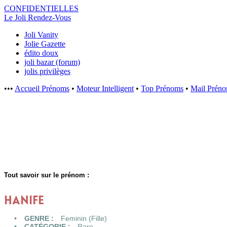
CONFIDENTI
ELLES
Le Joli Rendez-Vous
Joli Vanity
Jolie Gazette
édito doux
joli bazar (forum)
jolis privilèges
•••
Accueil Prénoms
•
Moteur Intelligent
•
Top Prénoms
•
Mail Prén
Tout savoir sur le prénom :
HANIFE
GENRE :
Feminin (Fille)
CATÉGORIE :
Rare