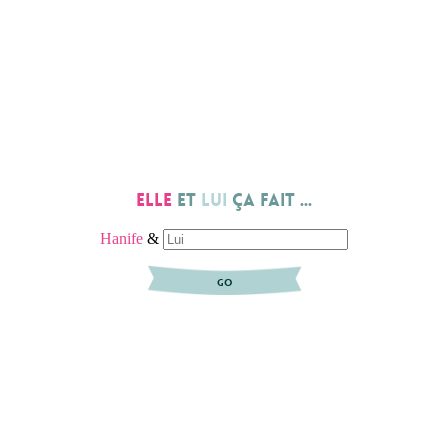
Elle
et
lui
ça fait ...
Hanife
&
GO