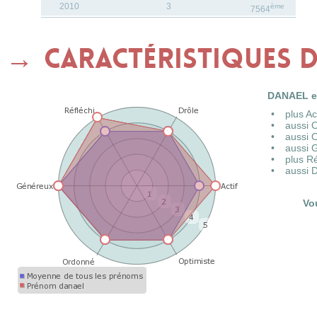
2010
3
ème
7564
Caractéristiques 
DANAEL es
plus A
aussi 
aussi 
aussi 
plus R
aussi 
Vo