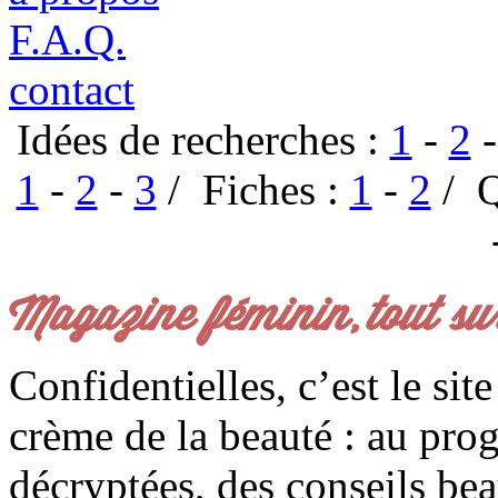
F.A.Q.
contact
Idées de recherches :
1
-
2
1
-
2
-
3
/ Fiches :
1
-
2
/ Q
Magazine féminin, tout su
Confidentielles, c’est le sit
crème de la beauté : au pro
décryptées, des conseils be