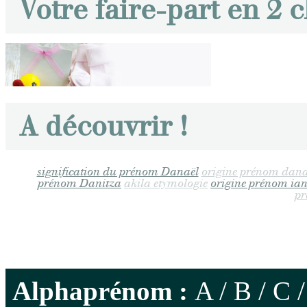
Votre faire-part en 2 c
A découvrir !
signification du prénom Danaël
origine prénom dana
prénom Danitza
akila etymologie
origine prénom ian
pr
Alphaprénom :
A
/
B
/
C