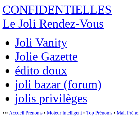
CONFIDENTI
ELLES
Le Joli Rendez-Vous
Joli Vanity
Jolie Gazette
édito doux
joli bazar (forum)
jolis privilèges
•••
Accueil Prénoms
•
Moteur Intelligent
•
Top Prénoms
•
Mail Prén