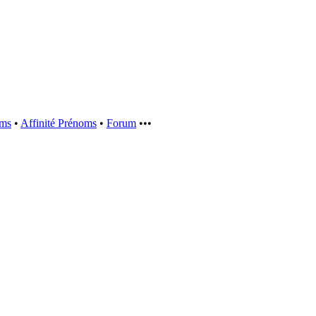
oms
•
Affinité Prénoms
•
Forum
•••