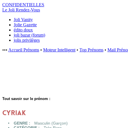
CONFIDENTI
ELLES
Le Joli Rendez-Vous
Joli Vanity
Jolie Gazette
édito doux
joli bazar (forum)
jolis privilèges
•••
Accueil Prénoms
•
Moteur Intelligent
•
Top Prénoms
•
Mail Prén
Tout savoir sur le prénom :
CYRIAK
GENRE :
Masculin (Garçon)
CATÉGORIE :
Très Rare