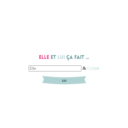
Elle
et
lui
ça fait ...
&
Cyriak
GO