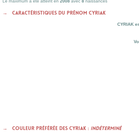
Le maximum a été atteint en
2008
avec
8
naissances
Caractéristiques du prénom CYRIAK
CYRIAK es
Vo
Couleur préférée des CYRIAK :
indéterminé