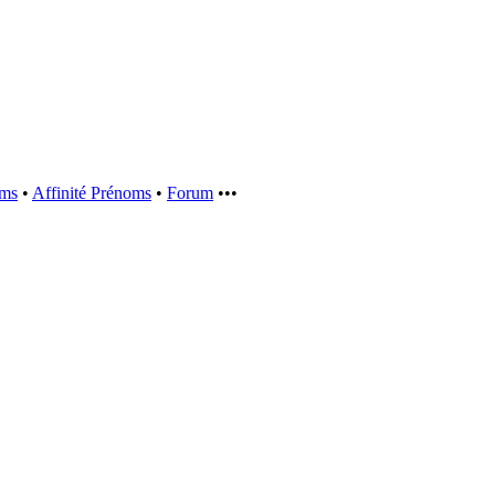
oms
•
Affinité Prénoms
•
Forum
•••