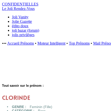
CONFIDENTI
ELLES
Le Joli Rendez-Vous
Joli Vanity
Jolie Gazette
édito doux
joli bazar (forum)
jolis privilèges
•••
Accueil Prénoms
•
Moteur Intelligent
•
Top Prénoms
•
Mail Prén
Tout savoir sur le prénom :
CLORINDE
GENRE :
Feminin (Fille)
CATÉGORIE :
Rare