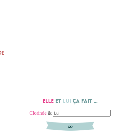
DE
Elle
et
lui
ça fait ...
Clorinde
&
GO