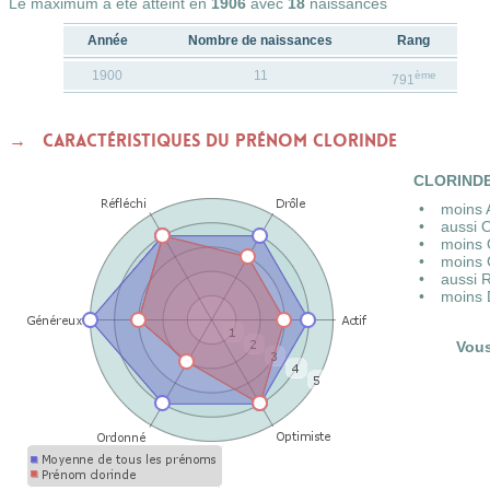
Le maximum a été atteint en
1906
avec
18
naissances
Année
Nombre de naissances
Rang
1900
11
ème
791
Caractéristiques du prénom CLORINDE
CLORINDE 
moins 
aussi 
moins 
moins 
aussi 
moins 
Vou