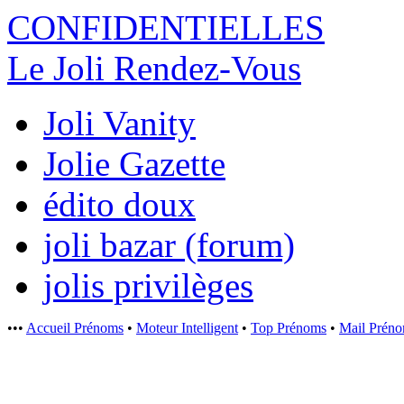
CONFIDENTI
ELLES
Le Joli Rendez-Vous
Joli Vanity
Jolie Gazette
édito doux
joli bazar (forum)
jolis privilèges
•••
Accueil Prénoms
•
Moteur Intelligent
•
Top Prénoms
•
Mail Prén