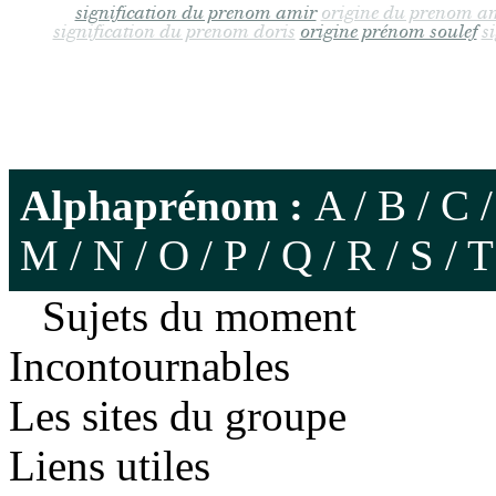
signification du prenom amir
origine du prenom a
signification du prenom doris
origine prénom soulef
s
Alphaprénom :
A
/
B
/
C
M
/
N
/
O
/
P
/
Q
/
R
/
S
/
T
Sujets du moment
Incontournables
Les sites du groupe
Liens utiles