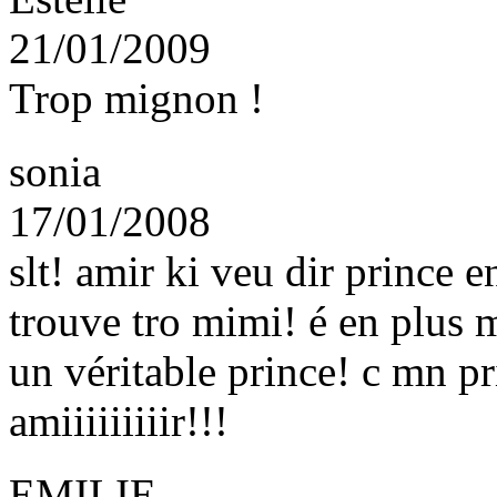
21/01/2009
Trop mignon !
sonia
17/01/2008
slt! amir ki veu dir prince 
trouve tro mimi! é en plus m
un véritable prince! c mn 
amiiiiiiiiir!!!
EMILIE