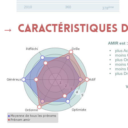
2010
360
ème
378
Caractéristiques 
AMIR est :
plus A
moins 
plus O
moins 
moins 
plus D
V