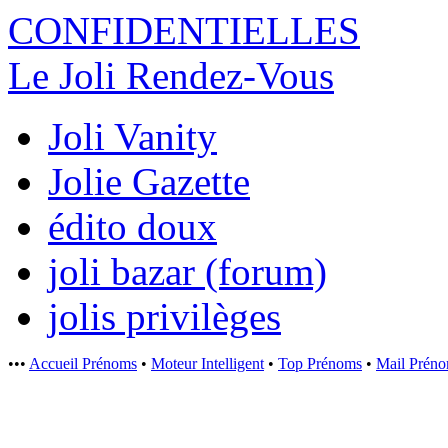
CONFIDENTI
ELLES
Le Joli Rendez-Vous
Joli Vanity
Jolie Gazette
édito doux
joli bazar (forum)
jolis privilèges
•••
Accueil Prénoms
•
Moteur Intelligent
•
Top Prénoms
•
Mail Prén