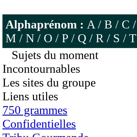
Alphaprénom :
A
/
B
/
C
M
/
N
/
O
/
P
/
Q
/
R
/
S
/
T
Sujets du moment
Incontournables
Les sites du groupe
Liens utiles
750 grammes
Confidentielles