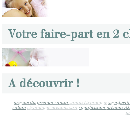
Votre faire-part en 2 c
A découvrir !
origine du prenom samia
samia étymologie
significa
sulian
etymologie prenom sira
signification prénom S
p