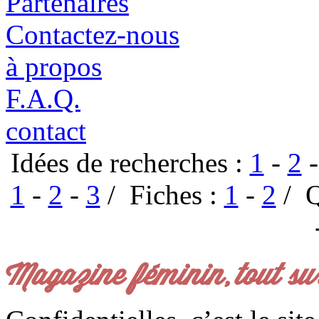
Partenaires
Contactez-nous
à propos
F.A.Q.
contact
Idées de recherches :
1
-
2
1
-
2
-
3
/ Fiches :
1
-
2
/ Q
Magazine féminin, tout su