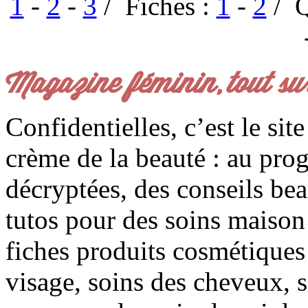
1
-
2
-
3
/ Fiches :
1
-
2
/ Q
Magazine féminin, tout su
Confidentielles, c’est le sit
crème de la beauté : au pro
décryptées, des conseils be
tutos pour des soins maison f
fiches produits cosmétiques 
visage, soins des cheveux, s