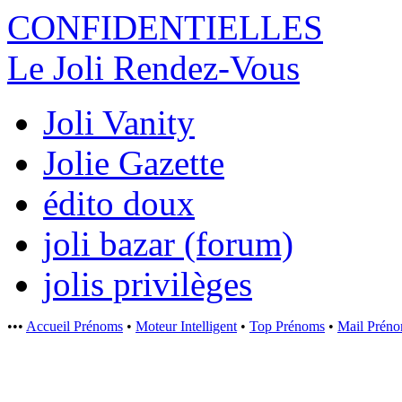
CONFIDENTI
ELLES
Le Joli Rendez-Vous
Joli Vanity
Jolie Gazette
édito doux
joli bazar (forum)
jolis privilèges
•••
Accueil Prénoms
•
Moteur Intelligent
•
Top Prénoms
•
Mail Prén