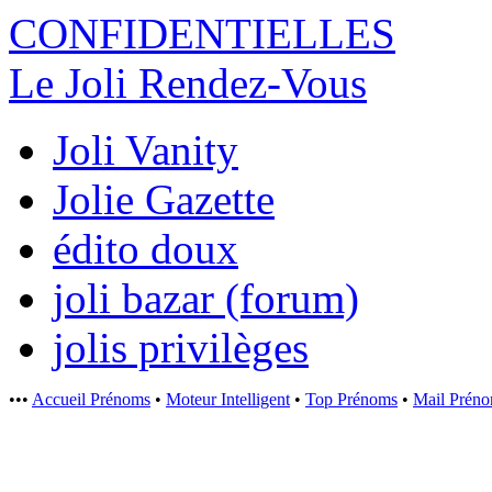
CONFIDENTI
ELLES
Le Joli Rendez-Vous
Joli Vanity
Jolie Gazette
édito doux
joli bazar (forum)
jolis privilèges
•••
Accueil Prénoms
•
Moteur Intelligent
•
Top Prénoms
•
Mail Prén