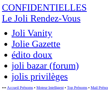
CONFIDENTI
ELLES
Le Joli Rendez-Vous
Joli Vanity
Jolie Gazette
édito doux
joli bazar (forum)
jolis privilèges
•••
Accueil Prénoms
•
Moteur Intelligent
•
Top Prénoms
•
Mail Prén