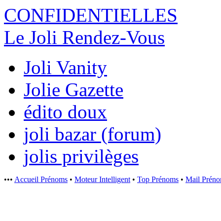
CONFIDENTI
ELLES
Le Joli Rendez-Vous
Joli Vanity
Jolie Gazette
édito doux
joli bazar (forum)
jolis privilèges
•••
Accueil Prénoms
•
Moteur Intelligent
•
Top Prénoms
•
Mail Prén