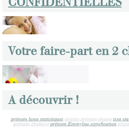
CONFIDENTIELLES
Votre faire-part en 2 c
A découvrir !
prénom luna statistiques
origine prénom imane
issa sta
prénom chabane
prénom Emmylou signification
orig