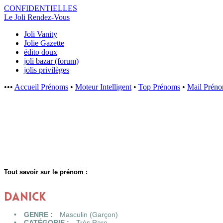
CONFIDENTI
ELLES
Le Joli Rendez-Vous
Joli Vanity
Jolie Gazette
édito doux
joli bazar (forum)
jolis privilèges
•••
Accueil Prénoms
•
Moteur Intelligent
•
Top Prénoms
•
Mail Prén
Tout savoir sur le prénom :
DANICK
GENRE :
Masculin (Garçon)
CATÉGORIE :
Très Rare