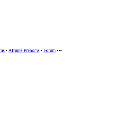
oms
•
Affinité Prénoms
•
Forum
•••