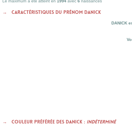
Le maximum a été atteint en
1994
avec
6
naissances
Caractéristiques du prénom DANICK
DANICK es
Vo
Couleur préférée des DANICK :
indéterminé