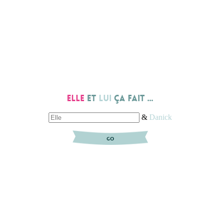
Elle
et
lui
ça fait ...
&
Danick
GO