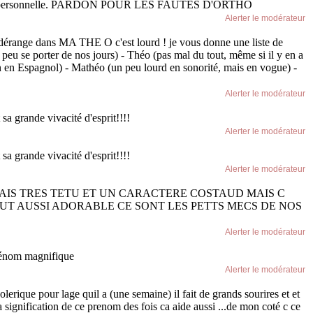
nt de vue personnelle. PARDON POUR LES FAUTES D'ORTHO
Alerter le modérateur
 dérange dans MA THE O c'est lourd ! je vous donne une liste de
eu se porter de nos jours) - Théo (pas mal du tout, même si il y en a
on en Espagnol) - Mathéo (un peu lourd en sonorité, mais en vogue) -
Alerter le modérateur
t sa grande vivacité d'esprit!!!!
Alerter le modérateur
t sa grande vivacité d'esprit!!!!
Alerter le modérateur
MAIS TRES TETU ET UN CARACTERE COSTAUD MAIS C
TOUT AUSSI ADORABLE CE SONT LES PETTS MECS DE NOS
Alerter le modérateur
prénom magnifique
Alerter le modérateur
rique pour lage quil a (une semaine) il fait de grands sourires et et
a signification de ce prenom des fois ca aide aussi ...de mon coté c ce