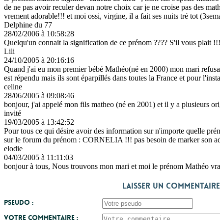
de ne pas avoir reculer devan notre choix car je ne croise pas des mathe
vrement adorable!!! et moi ossi, virgine, il a fait ses nuits tré tot (3sema
Delphine du 77
28/02/2006 à 10:58:28
Quelqu'un connait la signification de ce prénom ???? S'il vous plait !!
Lili
24/10/2005 à 20:16:16
Quand j'ai eu mon premier bébé Mathéo(né en 2000) mon mari refusait de
est répendu mais ils sont éparpillés dans toutes la France et pour l'in
celine
28/06/2005 à 09:08:46
bonjour, j'ai appelé mon fils matheo (né en 2001) et il y a plusieurs ori
invité
19/03/2005 à 13:42:52
Pour tous ce qui désire avoir des information sur n'importe quelle pr
sur le forum du prénom : CORNELIA !!! pas besoin de marker son adre
elodie
04/03/2005 à 11:11:03
bonjour à tous, Nous trouvons mon mari et moi le prénom Mathéo vraim
Laisser un commentaire
Pseudo :
Votre commentaire :