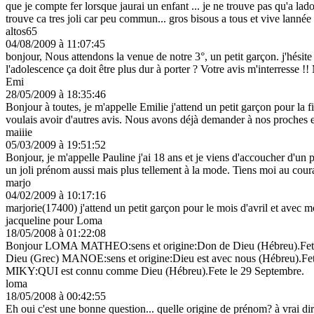
que je compte fer lorsque jaurai un enfant ... je ne trouve pas qu'a l
trouve ca tres joli car peu commun... gros bisous a tous et vive lannée
altos65
04/08/2009 à 11:07:45
bonjour, Nous attendons la venue de notre 3°, un petit garçon. j'hésite
l'adolescence ça doit être plus dur à porter ? Votre avis m'interresse !!
Emi
28/05/2009 à 18:35:46
Bonjour à toutes, je m'appelle Emilie j'attend un petit garçon pour la 
voulais avoir d'autres avis. Nous avons déjà demander à nos proches et
maiiie
05/03/2009 à 19:51:52
Bonjour, je m'appelle Pauline j'ai 18 ans et je viens d'accoucher d'un p
un joli prénom aussi mais plus tellement à la mode. Tiens moi au cour
marjo
04/02/2009 à 10:17:16
marjorie(17400) j'attend un petit garçon pour le mois d'avril et avec
jacqueline pour Loma
18/05/2008 à 01:22:08
Bonjour LOMA MATHEO:sens et origine:Don de Dieu (Hébreu).Fete l
Dieu (Grec) MANOE:sens et origine:Dieu est avec nous (Hébreu).Fe
MIKY:QUI est connu comme Dieu (Hébreu).Fete le 29 Septembre.
loma
18/05/2008 à 00:42:55
Eh oui c'est une bonne question... quelle origine de prénom? à vrai di