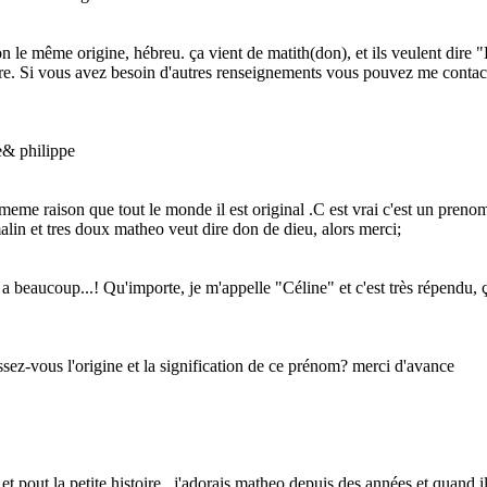
même origine, hébreu. ça vient de matith(don), et ils veulent dire "D
mbre. Si vous avez besoin d'autres renseignements vous pouvez me contac
e& philippe
e raison que tout le monde il est original .C est vrai c'est un prenom co
 malin et tres doux matheo veut dire don de dieu, alors merci;
n a beaucoup...! Qu'importe, je m'appelle "Céline" et c'est très répend
issez-vous l'origine et la signification de ce prénom? merci d'avance
 pout la petite histoire , j'adorais matheo depuis des années et quand il