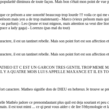
t la popularité diminura de toute façon. Mais bon s'était mon poi
que ce prénom a une sonorité beaucoup trop lourde !!! voila ce qui me
prénom mais yen a de trop maintenant) - Marco (vieux prénom mais qui p
 au parfum) - Leo (jeune et tout mignon, mais attention sa veut dire li
race a lady gaga) - Lorenzo (pas mal du tout)
aractere, il est un tantinet rebelle. Mais son point fort est son affection e
aractere, il est un tantinet rebelle. Mais son point fort est son affection e
 MATHEO ET C EST UN GARCON TRES GENTIL TROP MEME 
L Y A QUATRE MOIS LUI S APPELLE MAXANCE ET IL ES 
 fort caractere. Matheo signifie don de DIEU en hebreux Je trouve se 
 Mathéo jadore ce prenomdautant plus quil est deja souriant et peu cole
n. il est tout mimi ... ce qi peut vous aider c de lire l'éthymologie et l