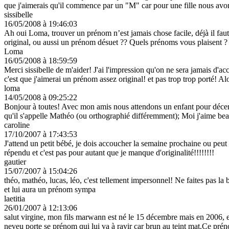
que j'aimerais qu'il commence par un "M" car pour une fille nous avon
sissibelle
16/05/2008 à 19:46:03
Ah oui Loma, trouver un prénom n’est jamais chose facile, déjà il f
original, ou aussi un prénom désuet ?? Quels prénoms vous plaisent ? 
Loma
16/05/2008 à 18:59:59
Merci sissibelle de m'aider! J'ai l'impression qu'on ne sera jamais d'a
c'est que j'aimerai un prénom assez original! et pas trop trop porté! Alo
loma
14/05/2008 à 09:25:22
Bonjour à toutes! Avec mon amis nous attendons un enfant pour décem
qu'il s'appelle Mathéo (ou orthographié différemment); Moi j'aime be
caroline
17/10/2007 à 17:43:53
J'attend un petit bébé, je dois accoucher la semaine prochaine ou p
répendu et c'est pas pour autant que je manque d'originalité!!!!!!!!
gautier
15/07/2007 à 15:04:26
théo, mathéo, lucas, léo, c'est tellement impersonnel! Ne faites pas la 
et lui aura un prénom sympa
laetitia
26/01/2007 à 12:13:06
salut virgine, mon fils marwann est né le 15 décembre mais en 2006, et
neveu porte se prénom qui lui va à ravir car brun au teint mat.Ce pré