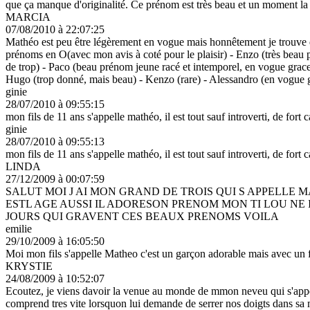
que ça manque d'originalité. Ce prénom est très beau et un momen
MARCIA
07/08/2010 à 22:07:25
Mathéo est peu être légèrement en vogue mais honnêtement je trouve 
prénoms en O(avec mon avis à coté pour le plaisir) - Enzo (très beau 
de trop) - Paco (beau prénom jeune racé et intemporel, en vogue grace
Hugo (trop donné, mais beau) - Kenzo (rare) - Alessandro (en vogue g
ginie
28/07/2010 à 09:55:15
mon fils de 11 ans s'appelle mathéo, il est tout sauf introverti, de fort c
ginie
28/07/2010 à 09:55:13
mon fils de 11 ans s'appelle mathéo, il est tout sauf introverti, de fort c
LINDA
27/12/2009 à 00:07:59
SALUT MOI J AI MON GRAND DE TROIS QUI S APPELLE
ESTL AGE AUSSI IL ADORESON PRENOM MON TI LOU NE I
JOURS QUI GRAVENT CES BEAUX PRENOMS VOILA
emilie
29/10/2009 à 16:05:50
Moi mon fils s'appelle Matheo c'est un garçon adorable mais avec un
KRYSTIE
24/08/2009 à 10:52:07
Ecoutez, je viens davoir la venue au monde de mmon neveu qui s'appelle
comprend tres vite lorsquon lui demande de serrer nos doigts dans sa mai