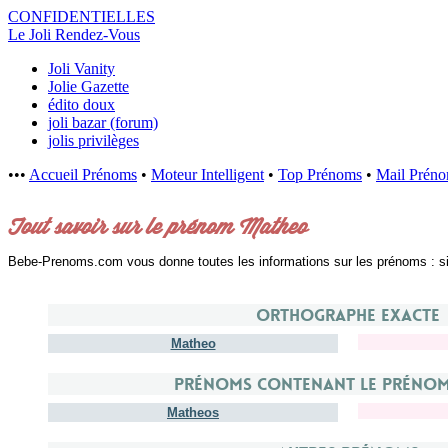
CONFIDENTI
ELLES
Le Joli Rendez-Vous
Joli Vanity
Jolie Gazette
édito doux
joli bazar (forum)
jolis privilèges
•••
Accueil Prénoms
•
Moteur Intelligent
•
Top Prénoms
•
Mail Prén
Tout savoir sur le prénom Matheo
Bebe-Prenoms.com vous donne toutes les informations sur les prénoms : signi
Orthographe exacte
Matheo
Prénoms contenant le préno
Matheos