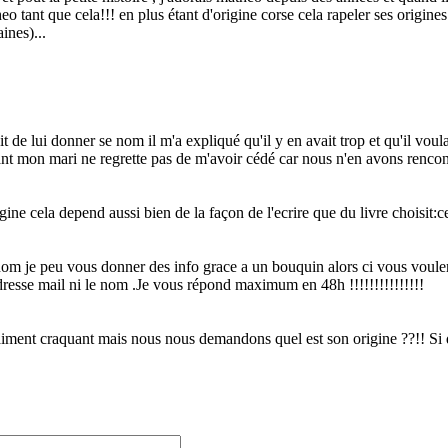
o tant que cela!!! en plus étant d'origine corse cela rapeler ses origines
ines)...
!
 lui donner se nom il m'a expliqué qu'il y en avait trop et qu'il voula
stant mon mari ne regrette pas de m'avoir cédé car nous n'en avons rencon
gine cela depend aussi bien de la façon de l'ecrire que du livre choisit:cel
énom je peu vous donner des info grace a un bouquin alors ci vous voule
sse mail ni le nom .Je vous répond maximum en 48h !!!!!!!!!!!!!!!
ent craquant mais nous nous demandons quel est son origine ??!! Si qu