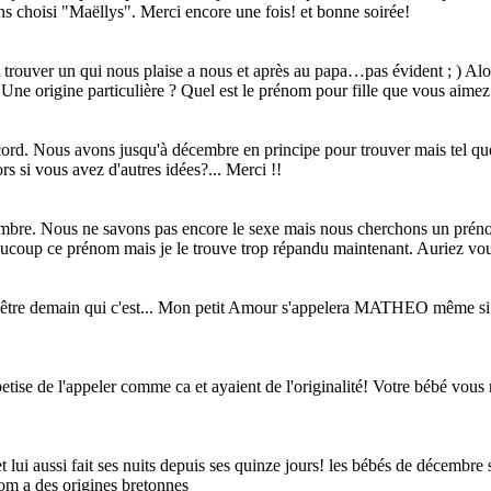
s choisi "Maëllys". Merci encore une fois! et bonne soirée!
aut trouver un qui nous plaise a nous et après au papa…pas évident ; 
Une origine particulière ? Quel est le prénom pour fille que vous aimez
ccord. Nous avons jusqu'à décembre en principe pour trouver mais tel que 
rs si vous avez d'autres idées?... Merci !!
bre. Nous ne savons pas encore le sexe mais nous cherchons un prénom.
aucoup ce prénom mais je le trouve trop répandu maintenant. Auriez vo
eut être demain qui c'est... Mon petit Amour s'appelera MATHEO même s
betise de l'appeler comme ca et ayaient de l'originalité! Votre bébé vous 
 lui aussi fait ses nuits depuis ses quinze jours! les bébés de décembre
nom a des origines bretonnes