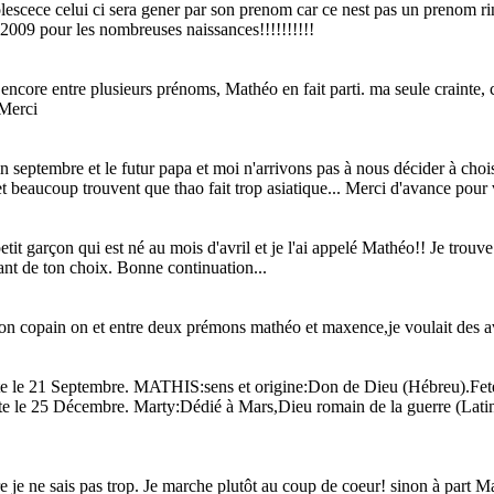
adolescece celui ci sera gener par son prenom car ce nest pas un prenom r
 2009 pour les nombreuses naissances!!!!!!!!!!
 encore entre plusieurs prénoms, Mathéo en fait parti. ma seule crainte, 
 Merci
fin septembre et le futur papa et moi n'arrivons pas à nous décider à ch
 beaucoup trouvent que thao fait trop asiatique... Merci d'avance pour 
etit garçon qui est né au mois d'avril et je l'ai appelé Mathéo!! Je trouv
ant de ton choix. Bonne continuation...
 mon copain on et entre deux prémons mathéo et maxence,je voulait des av
e 21 Septembre. MATHIS:sens et origine:Don de Dieu (Hébreu).Fete
te le 25 Décembre. Marty:Dédié à Mars,Dieu romain de la guerre (La
re je ne sais pas trop. Je marche plutôt au coup de coeur! sinon à part