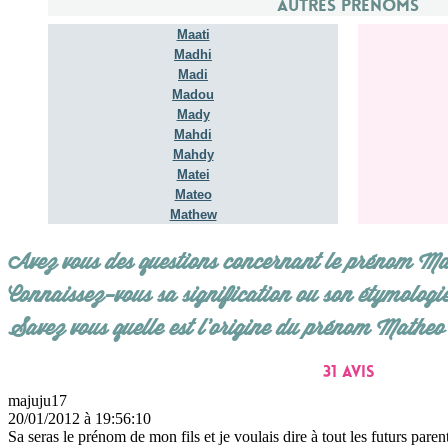
Autres prénoms
Maati
Madhi
Madi
Madou
Mady
Mahdi
Mahdy
Matei
Mateo
Mathew
Avez vous des questions concernant le prénom Ma
Connaissez-vous sa signification ou son étymologi
Savez vous quelle est l'origine du prénom Matheo
31 avis
majuju17
20/01/2012 à 19:56:10
Sa seras le prénom de mon fils et je voulais dire à tout les futurs par