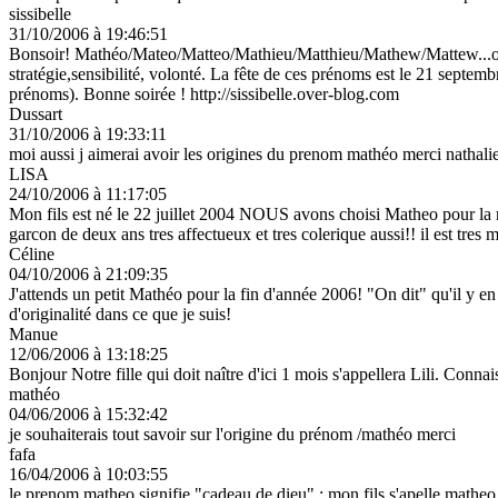
sissibelle
31/10/2006 à 19:46:51
Bonsoir! Mathéo/Mateo/Matteo/Mathieu/Matthieu/Mathew/Mattew...on le 
stratégie,sensibilité, volonté. La fête de ces prénoms est le 21 septe
prénoms). Bonne soirée ! http://sissibelle.over-blog.com
Dussart
31/10/2006 à 19:33:11
moi aussi j aimerai avoir les origines du prenom mathéo merci nathali
LISA
24/10/2006 à 11:17:05
Mon fils est né le 22 juillet 2004 NOUS avons choisi Matheo pour la mem
garcon de deux ans tres affectueux et tres colerique aussi!! il est tres
Céline
04/10/2006 à 21:09:35
J'attends un petit Mathéo pour la fin d'année 2006! "On dit" qu'il y e
d'originalité dans ce que je suis!
Manue
12/06/2006 à 13:18:25
Bonjour Notre fille qui doit naître d'ici 1 mois s'appellera Lili. Conna
mathéo
04/06/2006 à 15:32:42
je souhaiterais tout savoir sur l'origine du prénom /mathéo merci
fafa
16/04/2006 à 10:03:55
le prenom matheo signifie "cadeau de dieu" ; mon fils s'apelle matheo et