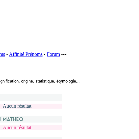
oms
•
Affinité Prénoms
•
Forum
•••
fication, origine, statistique, étymologie...
Aucun résultat
m Matheo
Aucun résultat