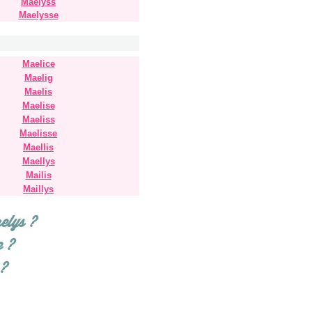
Maelyss
Maelysse
Maelice
Maelig
Maelis
Maelise
Maeliss
Maelisse
Maellis
Maellys
Mailis
Maillys
elys ?
e ?
 ?