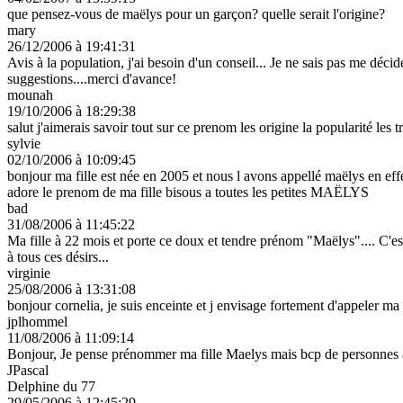
que pensez-vous de maëlys pour un garçon? quelle serait l'origine?
mary
26/12/2006 à 19:41:31
Avis à la population, j'ai besoin d'un conseil... Je ne sais pas me déc
suggestions....merci d'avance!
mounah
19/10/2006 à 18:29:38
salut j'aimerais savoir tout sur ce prenom les origine la popularité les 
sylvie
02/10/2006 à 10:09:45
bonjour ma fille est née en 2005 et nous l avons appellé maëlys en effe
adore le prenom de ma fille bisous a toutes les petites MAËLYS
bad
31/08/2006 à 11:45:22
Ma fille à 22 mois et porte ce doux et tendre prénom "Maëlys".... C'est
à tous ces désirs...
virginie
25/08/2006 à 13:31:08
bonjour cornelia, je suis enceinte et j envisage fortement d'appeler m
jplhommel
11/08/2006 à 11:09:14
Bonjour, Je pense prénommer ma fille Maelys mais bcp de personnes à l
JPascal
Delphine du 77
29/05/2006 à 12:45:29