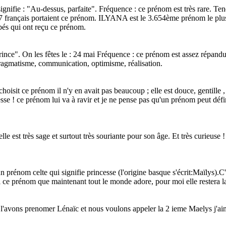
ignifie : "Au-dessus, parfaite". Fréquence : ce prénom est très rare. T
157 français portaient ce prénom. ILYANA est le 3.654ème prénom le plus
ébés qui ont reçu ce prénom.
rince". On les fêtes le : 24 mai Fréquence : ce prénom est assez répandu
pragmatisme, communication, optimisme, réalisation.
 choisit ce prénom il n'y en avait pas beaucoup ; elle est douce, gentille 
sse ! ce prénom lui va à ravir et je ne pense pas qu'un prénom peut défi
le est très sage et surtout très souriante pour son âge. Et très curieuse !
n prénom celte qui signifie princesse (l'origine basque s'écrit:Maïlys).C'
oisi ce prénom que maintenant tout le monde adore, pour moi elle restera l
l'avons prenomer Lénaïc et nous voulons appeler la 2 ieme Maelys j'aimer