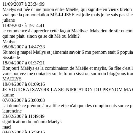
11/09/2007 à 23:34:09
Maëlys est née d'une fusion entre Maëlle, qui signifie en vieux breton
vrai que la prononciation MÈ-Ï-LISSE est jolie mais je ne sais pas si el
juliane
11/09/2007 à 19:14:41
je commence à apprécier cette façon Maëlisse. Mais rien de sûr encore.
qui me plait. sinon ça se dit Mé ou Méhi?
Maïlys
08/06/2007 à 14:47:33
Slt moi g mapel Maïlys et jaimerais savoir 6 mn prenom etait 6 populai
Sissibelle
18/04/2007 à 01:37:21
Bonjour! Maëlys es la combinaison de Maëlle et maylis. Sa fête c'est
vous pouvez me contacter sur le forum sissi ou sur mon blog(vous tro
MAELYS
18/04/2007 à 01:09:16
JE VOUDRAI SAVOIR LA SIGNIFICATION DU PRENOM MA
karine
07/03/2007 à 23:00:03
j'ai donné ce prénom à ma fille et je n'ai que des compliments sur ce p
laurencine
23/02/2007 à 11:49:49
signification du prènom Maelys
mael
04/02/2007 à 15:59:15