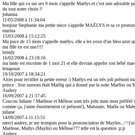
Ma fille qui va sur ses 9 mois s'appelle Maëlys et c'est une adorabl
du tout notre choix !!
johanna
11/05/2008 à 11:34:04
bonjour Stephanie ma petite niece s'appelle MAËLYS et sa ce prononc
marina
15/03/2008 à 15:12:25
Ma puce de 15 mois s'appelle maëlys, elle a les yeux d'un bleu azur qui
ma fille en est une!!!!
brindy
16/02/2008 à 23:18:16
ma tante est enceinte de 1 moi 21 et elle devrais appeler son bébé mael
lenapoun
19/10/2007 à 18:34:21
Alors pour rectifier la petite erreur :) Maëlys est un très joli prénom 
prince . Son surnom était Maëlig qui a donné par la suite Maëliss ou M
Audrey
16/09/2007 à 21:37:45
Coucou Juliane ! Maëlisse et Mélisse sont très jolis mais mon préféré
comme ça, j'aime énormement ce prénom!), Maïssane, Maéla ou Mahé/
juliane
14/09/2007 à 11:15:51
merci audrey, je me trompais pour la prononciation de Mayliss...^^j'ai
Maëlisse, Maïlys (Maylis) ou Mélisse??? telle est la question :p:p
Audrey