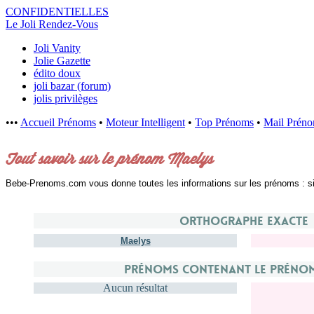
CONFIDENTI
ELLES
Le Joli Rendez-Vous
Joli Vanity
Jolie Gazette
édito doux
joli bazar (forum)
jolis privilèges
•••
Accueil Prénoms
•
Moteur Intelligent
•
Top Prénoms
•
Mail Prén
Tout savoir sur le prénom Maelys
Bebe-Prenoms.com vous donne toutes les informations sur les prénoms : signi
Orthographe exacte
Maelys
Prénoms contenant le préno
Aucun résultat