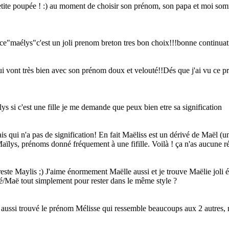
e petite poupée ! :) au moment de choisir son prénom, son papa et moi
e"maélys"c'est un joli prenom breton tres bon choix!!!bonne continuat
 vont très bien avec son prénom doux et velouté!!Dés que j'ai vu ce préno
ys si c'est une fille je me demande que peux bien etre sa signification
mais qui n'a pas de signification! En fait Maëliss est un dérivé de Maël 
aïlys, prénoms donné fréquement à une fifille. Voilà ! ça n'as aucune ré
 reste Maylis ;) J'aime énormement Maëlle aussi et je trouve Maëlie jol
Maë tout simplement pour rester dans le même style ?
 aussi trouvé le prénom Mélisse qui ressemble beaucoups aux 2 autres, mai