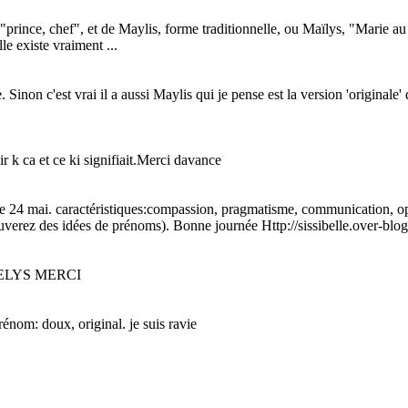
 "prince, chef", et de Maylis, forme traditionnelle, ou Maïlys, "Marie 
le existe vraiment ...
 Sinon c'est vrai il a aussi Maylis qui je pense est la version 'origin
r k ca et ce ki signifiait.Merci davance
 le 24 mai. caractéristiques:compassion, pragmatisme, communication, op
uverez des idées de prénoms). Bonne journée Http://sissibelle.over-blo
ELYS MERCI
rénom: doux, original. je suis ravie