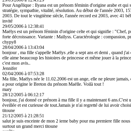
Pour Angélique : Ilyana est un prénom féminin d'origine arabe et qui s
stratégie, sympathie, vitalité, résolution. Au début de l'année 2003, 
2003. De tout le vingtième siècle, l'année record est 2003, avec 41 b
invité
29/05/2006 à 12:38:41
Maëlys est un prénom féminin d'origine celte et qui signifie : "Chef, p
forte décroissance. Variante : Maïlyss. Caractérologie : compassion, 
chypy8
28/04/2006 à 13:43:04
bonjour , ma fille s'appelle Maëlys ,elle a sept ans et demi , quand j'ai
elle aime beaucoup les histoires de princesse et même jouer à la prince
c'est mon avis..
Jennifer
02/04/2006 à 07:53:28
Ma fille, Maëlys née le 11.02.2006 est un ange, elle ne pleure jamais, el
a pour origine le Breton du prénom Maëlle. Voilà tout !
mary
28/12/2005 à 06:12:17
bonjour, j'ai donné ce prénom à ma fille il y a maintenant 6 ans.C'est u
éveillée et est curieuse de tout.Jamais je n'ai regretté de lui avoir ch
titoune
21/12/2005 à 21:28:51
salut je suis enceinte de mon 2 ieme baby pour ma premiere fille nous 
surtout un grand merci titoune