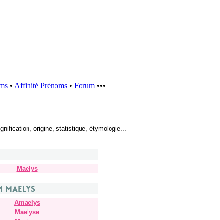
oms
•
Affinité Prénoms
•
Forum
•••
fication, origine, statistique, étymologie...
Maelys
m Maelys
Amaelys
Maelyse