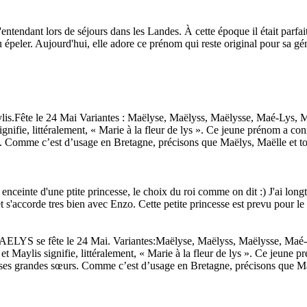
entendant lors de séjours dans les Landes. À cette époque il était parfaite
 épeler. Aujourd'hui, elle adore ce prénom qui reste original pour sa gé
Fête le 24 Mai Variantes : Maëlyse, Maëlyss, Maëlysse, Maé-Lys, Maïl
 signifie, littéralement, « Marie à la fleur de lys ». Ce jeune prénom a c
. Comme c’est d’usage en Bretagne, précisons que Maëlys, Maëlle et tou
nt enceinte d'une ptite princesse, le choix du roi comme on dit :) J'ai l
s'accorde tres bien avec Enzo. Cette petite princesse est prevu pour le 
e fête le 24 Mai. Variantes:Maëlyse, Maëlyss, Maëlysse, Maé-Lys,
ce et Maylis signifie, littéralement, « Marie à la fleur de lys ». Ce jeune
 ses grandes sœurs. Comme c’est d’usage en Bretagne, précisons que Maë