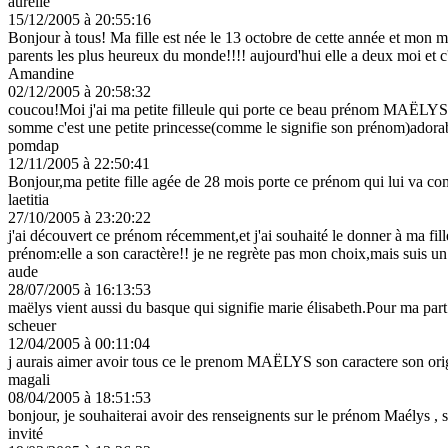
aurélie
15/12/2005 à 20:55:16
Bonjour à tous! Ma fille est née le 13 octobre de cette année et mon ma
parents les plus heureux du monde!!!! aujourd'hui elle a deux moi et c'e
Amandine
02/12/2005 à 20:58:32
coucou!Moi j'ai ma petite filleule qui porte ce beau prénom MAËLYS dep
somme c'est une petite princesse(comme le signifie son prénom
pomdap
12/11/2005 à 22:50:41
Bonjour,ma petite fille agée de 28 mois porte ce prénom qui lui va comm
laetitia
27/10/2005 à 23:20:22
j'ai découvert ce prénom récemment,et j'ai souhaité le donner à ma fille 
prénom:elle a son caractère!! je ne regrète pas mon choix,mais suis un 
aude
28/07/2005 à 16:13:53
maëlys vient aussi du basque qui signifie marie élisabeth.Pour ma part je
scheuer
12/04/2005 à 00:11:04
j aurais aimer avoir tous ce le prenom MAËLYS son caractere son ori
magali
08/04/2005 à 18:51:53
bonjour, je souhaiterai avoir des renseignents sur le prénom Maélys , so
invité