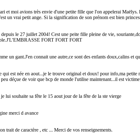
ri et moi avions très envie d'une petite fille que l'on appelerai Maëlys.
st un vrai petit ange. Si la signification de son prénom est bien princess
uis le 27 juillet 2004! Cest une peite fille pleine de vie, souriante,d
)adorable.J'L'EMBRASSE FORT FORT FORT
e un gant.J'en connait une autre,ce sont des enfants doux,calins et qui o
qui est née en aout...je le trouve original et doux! pour info,ma petite m
peu déçue de voir que bcp de monde l'utilise maintenant...il est victime 
 lui souhaite sa fête le 15 aout jour de la fête de la ste vierge
gine merci d avance
n trait de caractère , etc ... Merci de vos renseignements.