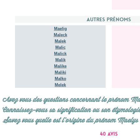
Autres prénoms
Maelig
Maleck
Malek
Malic
Malick
Malik
Malike
Maliki
Malko
Melek
Avez vous des questions concernant le prénom Ma
Connaissez-vous sa signification ou son étymologi
Savez vous quelle est l'origine du prénom Maelys
40 avis