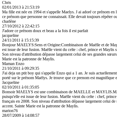
Chris
02/01/2013 à 21:53:19
Ma fille est née en 1994 et s'appelle Maelys. J ai adoré ce prénom en l'
ce prénom que personne ne connaissait. Elle devait toujours répéter ou
charlène
27/10/2012 à 22:42:15
J'adore ce prénom doux et beau a la fois il est parfait
jacqueline
24/11/2011 à 15:15:39
Bonjour MAELYS:Sens et Origine:Combinaison de Maëlle et de Maylis.
est issue de leur fusion. Maëlle vient du celte : chef, prince et Maylis
Son niveau d'attribution dépasse largement celui de ses grandes sœurs
Marie est la patronne de Maylis.
Maman Enzo
21/10/2011 à 09:29:35
J'ai deja un ptit boy qui s'appelle Enzo qui a 1 an. Je suis actuelleme
porté sur le prénom Maëlys. Je trouve que ce prenom est magnifique et 
Jacqueline
02/10/2011 à 01:35:05
Bonsoir MAELYS est une combinaison de MAELLE et MAYLIS.MAELYS s
puisqu'elle est issue de leur fusion. Maëlle vient du celte : chef, prin
français en 2008. Son niveau d'attribution dépasse largement celui de
accent. Sainte Marie est la patronne de Maylis.
marion76
28/07/2009 à 14:08:57