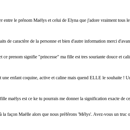
ider entre le prénom Maëlys et celui de Elyna que j'adore vraiment tous 
traits de caractère de la personne et bien d'autre information merci d'ava
t ce prenom signifie "princesse" ma fille est tres souriante douce et cal
 une enfant coquine, active et caline mais quend ELLE le souhaite ! Un s
a fille maëlys est ce ke tu pourrais me donner la signification exacte d
a façon Maëlle alors que nous préférons 'Mélys'. Avez-vous un truc ou a