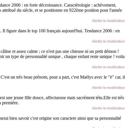
endance 2006 : en forte décroissance. Caractérologie : achèvement,
 attribué du siècle, et se positionne en 922ème position pour l'année
Alerter le modérateur
. Il figure dans le top 100 français aujourd'hui. Tendance 2006 : en
Alerter le modérateur
, câline et assez calme ; ce n'est pas une chieuse ni un petit démon !
nir un type de personnalité unique , chaque enfant reste unique ! voila
Alerter le modérateur
 C'est un très beau prénom, pour a part, c'est Maëlys avec le "ë" car, il
Alerter le modérateur
est une jeune fille douce, affectueuse mais sacrément tétu.Elle est très
a première.
Alerter le modérateur
ai bien savoir c'est origine son caractere ainsi que sa personnalité