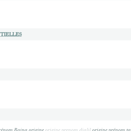
TIELLES
rénom Raina origine
origine prenom djalil
origine prénom ta