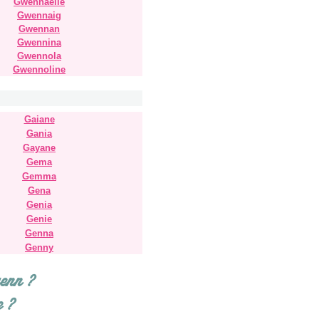
Gwennaelle
Gwennaig
Gwennan
Gwennina
Gwennola
Gwennoline
Gaiane
Gania
Gayane
Gema
Gemma
Gena
Genia
Genie
Genna
Genny
wenn ?
e ?