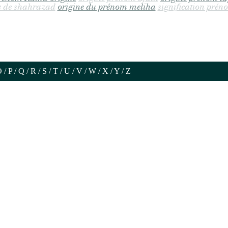
e de shahrazad
origine du prénom meliha
signification pré
O
/
P
/
Q
/
R
/
S
/
T
/
U
/
V
/
W
/
X
/
Y
/
Z