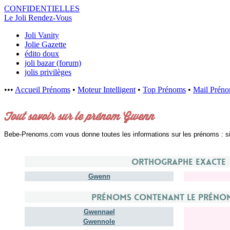
CONFIDENTI
ELLES
Le Joli Rendez-Vous
Joli Vanity
Jolie Gazette
édito doux
joli bazar (forum)
jolis privilèges
•••
Accueil Prénoms
•
Moteur Intelligent
•
Top Prénoms
•
Mail Prén
Tout savoir sur le prénom Gwenn
Bebe-Prenoms.com vous donne toutes les informations sur les prénoms : signi
Orthographe exacte
Gwenn
Prénoms contenant le préno
Gwennael
Gwennole