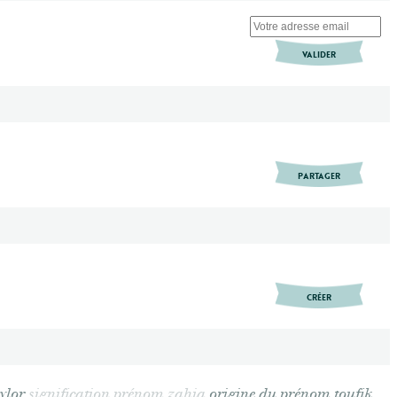
VALIDER
PARTAGER
CRÉER
ylor
signification prénom zahia
origine du prénom toufik