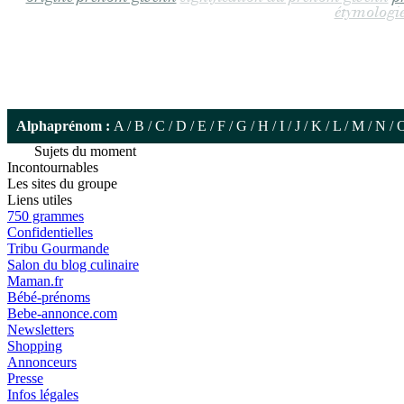
étymologi
Alphaprénom :
A
/
B
/
C
/
D
/
E
/
F
/
G
/
H
/
I
/
J
/
K
/
L
/
M
/
N
/
Sujets du moment
Incontournables
Les sites du groupe
Liens utiles
750 grammes
Confidentielles
Tribu Gourmande
Salon du blog culinaire
Maman.fr
Bébé-prénoms
Bebe-annonce.com
Newsletters
Shopping
Annonceurs
Presse
Infos légales