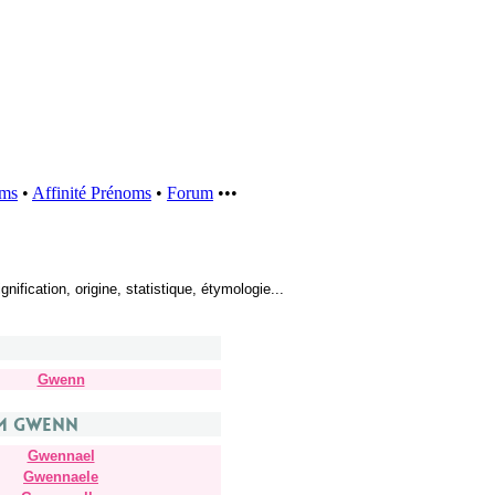
oms
•
Affinité Prénoms
•
Forum
•••
fication, origine, statistique, étymologie...
Gwenn
m Gwenn
Gwennael
Gwennaele