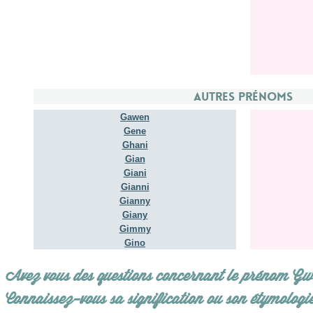
Autres prénoms
Gawen
Gene
Ghani
Gian
Giani
Gianni
Gianny
Giany
Gimmy
Gino
Avez vous des questions concernant le prénom G
Connaissez-vous sa signification ou son étymologi