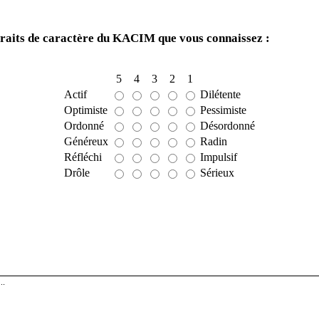
traits de caractère du KACIM que vous connaissez :
5
4
3
2
1
Actif
Dilétente
Optimiste
Pessimiste
Ordonné
Désordonné
Généreux
Radin
Réfléchi
Impulsif
Drôle
Sérieux